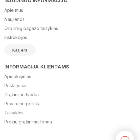
NAUDINGA INFORMACIJA
Vardas
Apie mus
Naujienos
Oro linijų bagažo taisyklės
El. paštas
Instrukcijos
Karjera
Žinutė
INFORMACIJA KLIENTAMS
Apmokėjimas
Pristatymas
Grąžinimo tvarka
Privatumo politika
Taisyklės
Prekių grąžinimo forma