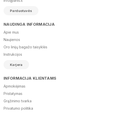
info@anis.lt
Parduotuvės
NAUDINGA INFORMACIJA
Vardas
Apie mus
Naujienos
Oro linijų bagažo taisyklės
El. paštas
Instrukcijos
Karjera
Žinutė
INFORMACIJA KLIENTAMS
Apmokėjimas
Pristatymas
Grąžinimo tvarka
Privatumo politika