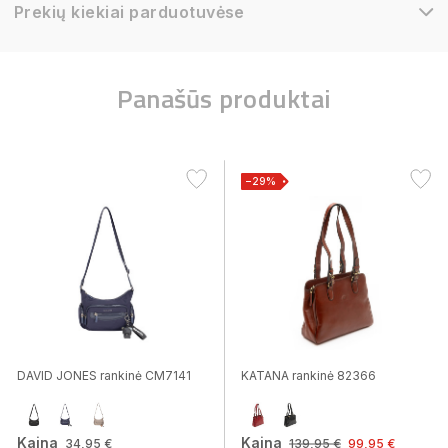
Prekių kiekiai parduotuvėse
Panašūs produktai
−29%
DAVID JONES rankinė CM7141
KATANA rankinė 82366
Kaina
Kaina
34,95 €
139,95 €
99,95 €