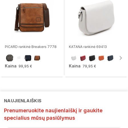
PICARD rankinė Breakers 7778
KATANA rankinė 69413
Kaina
Kaina
99,95 €
79,95 €
NAUJIENLAIŠKIS
Prenumeruokite naujienlaiškį ir gaukite
specialius mūsų pasiūlymus