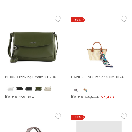
−30%
PICARD rankinė Really S 8206
DAVID JONES rankinė CM8324
Kaina
Kaina
159,00 €
34,95 €
24,47 €
−20%