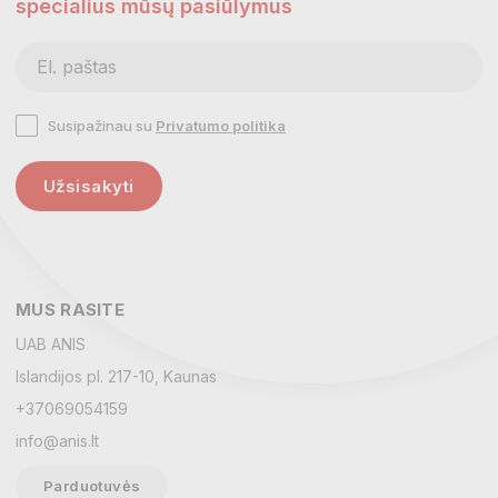
specialius mūsų pasiūlymus
Susipažinau su
Privatumo politika
Užsisakyti
MUS RASITE
UAB ANIS
Islandijos pl. 217-10, Kaunas
+37069054159
info@anis.lt
Parduotuvės