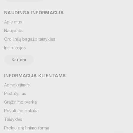
NAUDINGA INFORMACIJA
Vardas
Apie mus
Naujienos
Oro linijų bagažo taisyklės
El. paštas
Instrukcijos
Karjera
Žinutė
INFORMACIJA KLIENTAMS
Apmokėjimas
Pristatymas
Grąžinimo tvarka
Privatumo politika
Taisyklės
Prekių grąžinimo forma