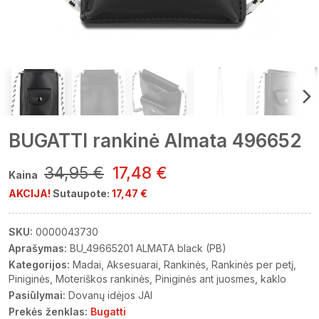
BUGATTI rankinė Almata 496652
34,95 €
17,48 €
Kaina
AKCIJA!
Sutaupote:
17,47 €
SKU:
0000043730
Aprašymas:
BU_49665201 ALMATA black (PB)
Kategorijos:
Madai
Aksesuarai
Rankinės
Rankinės per petį
Piniginės
Moteriškos rankinės
Piniginės ant juosmes, kaklo
Pasiūlymai:
Dovanų idėjos JAI
Prekės ženklas:
Bugatti