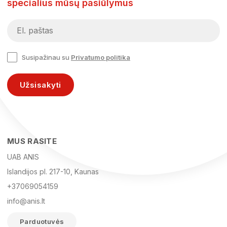
specialius mūsų pasiūlymus
Susipažinau su
Privatumo politika
Užsisakyti
MUS RASITE
UAB ANIS
Islandijos pl. 217-10, Kaunas
+37069054159
info@anis.lt
Parduotuvės