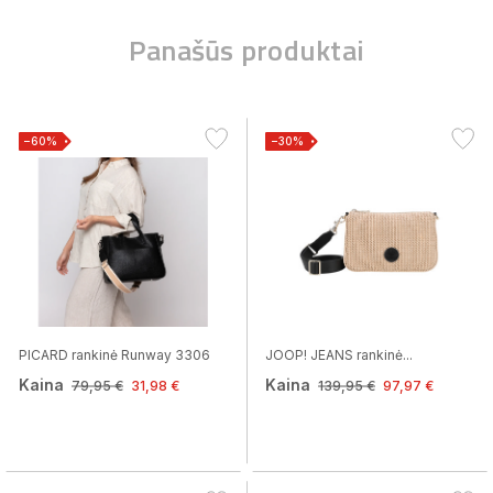
Panašūs produktai
−60%
−30%
PICARD rankinė Runway 3306
JOOP! JEANS rankinė...
Kaina
Kaina
79,95 €
31,98 €
139,95 €
97,97 €