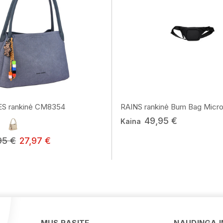
S rankinė CM8354
RAINS rankinė Bum Bag Micro.
49,95 €
Kaina
95 €
27,97 €
MUS RASITE
NAUDINGA 