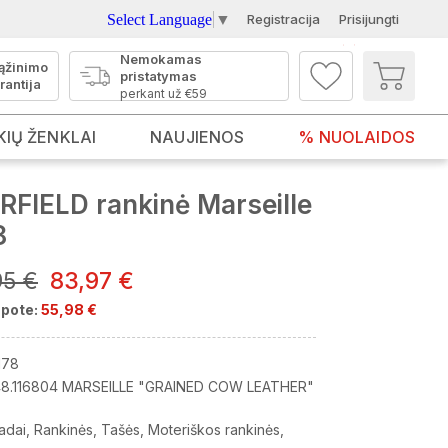
Select Language
▼
Registracija
Prisijungti
Nemokamas
ąžinimo
pristatymas
rantija
perkant už €59
KIŲ ŽENKLAI
NAUJIENOS
% NUOLAIDOS
FIELD rankinė Marseille
8
95 €
83,97 €
pote:
55,98 €
178
8.116804 MARSEILLE "GRAINED COW LEATHER"
adai
Rankinės
Tašės
Moteriškos rankinės