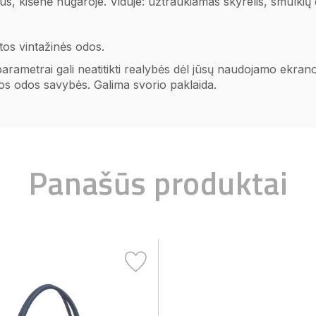
us, kišenė nugaroje. Viduje: užtraukiamas skyrelis, smulkių 
tos vintažinės odos.
 parametrai gali neatitikti realybės dėl jūsų naudojamo ekr
ios odos savybės. Galima svorio paklaida.
Panašūs produktai