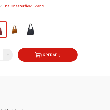
s
:
The Chesterfield Brand
Į KREPŠELĮ