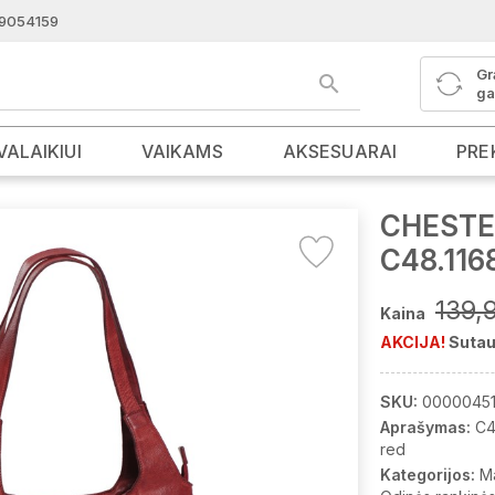
9054159
Gr
ga
VALAIKIUI
VAIKAMS
AKSESUARAI
PRE
CHESTER
C48.116
139,
Kaina
AKCIJA!
Sutau
SKU:
0000045
Aprašymas:
C4
red
Kategorijos:
M