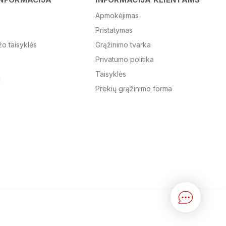
Apmokėjimas
Pristatymas
El. paštas
žo taisyklės
Grąžinimo tvarka
Privatumo politika
Žinutė
Taisyklės
Prekių grąžinimo forma