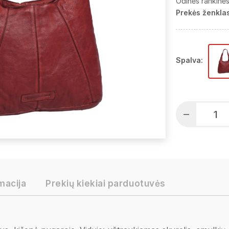
Odinės rankinė
Prekės ženklas
Spalva:
macija
Prekių kiekiai parduotuvės