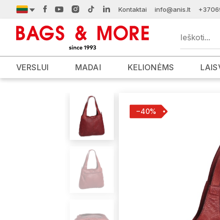
Kontaktai
info@anis.lt
+3706
VERSLUI
MADAI
KELIONĖMS
LAIS
−40%