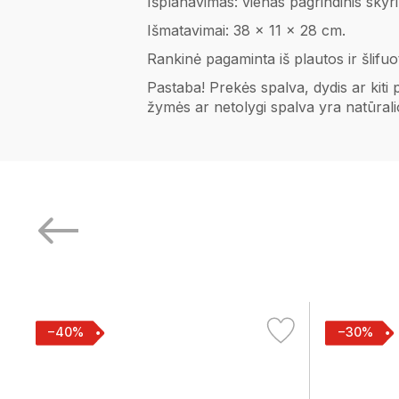
Išplanavimas: vienas pagrindinis skyri
Išmatavimai: 38 x 11 x 28 cm.
Rankinė pagaminta iš plautos ir šlifuo
Pastaba! Prekės spalva, dydis ar kiti
žymės ar netolygi spalva yra natūral
−40%
−30%