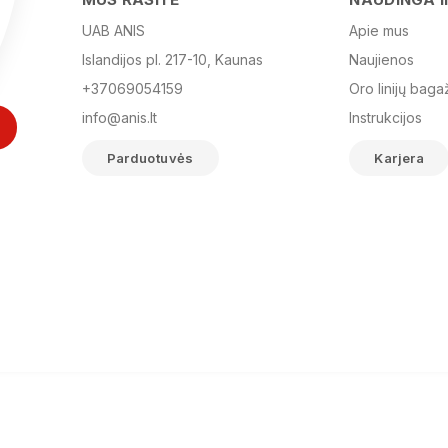
UAB ANIS
Apie mus
Islandijos pl. 217-10, Kaunas
Naujienos
+37069054159
Oro linijų baga
info@anis.lt
Instrukcijos
Parduotuvės
Karjera