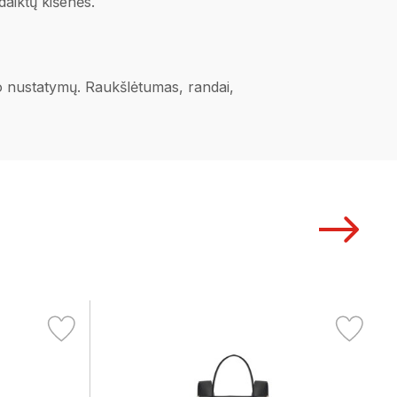
daiktų kišenės.
ano nustatymų. Raukšlėtumas, randai,