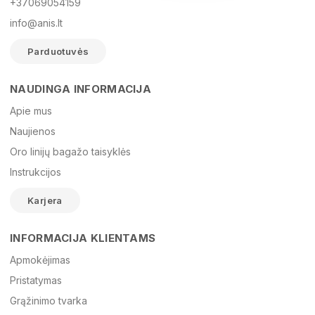
+37069054159
info@anis.lt
Parduotuvės
NAUDINGA INFORMACIJA
Vardas
Apie mus
Naujienos
Oro linijų bagažo taisyklės
El. paštas
Instrukcijos
Karjera
Žinutė
INFORMACIJA KLIENTAMS
Apmokėjimas
Pristatymas
Grąžinimo tvarka