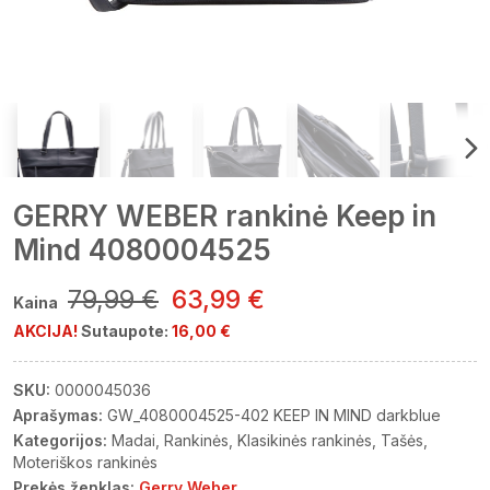
GERRY WEBER rankinė Keep in
Mind 4080004525
79,99 €
63,99 €
Kaina
AKCIJA!
Sutaupote:
16,00 €
SKU:
0000045036
Aprašymas:
GW_4080004525-402 KEEP IN MIND darkblue
Kategorijos:
Madai
Rankinės
Klasikinės rankinės
Tašės
Moteriškos rankinės
Prekės ženklas:
Gerry Weber