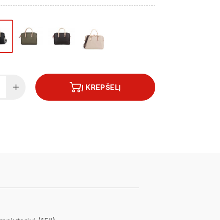
Į KREPŠELĮ