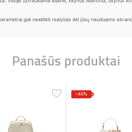
us. Viduje užtraukiama kišenė, skyrius telefonui, skyrius kom
 parametrai gali neatitikti realybės dėl jūsų naudojamo ekra
Panašūs produktai
−40%