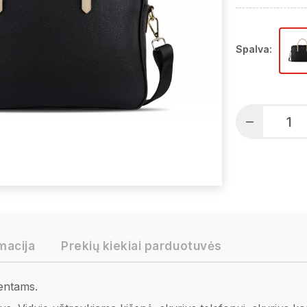
Spalva:
macija
Prekių kiekiai parduotuvės
entams.