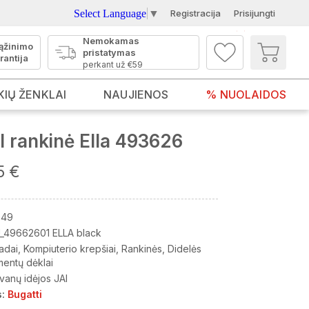
Select Language
▼
Registracija
Prisijungti
Nemokamas
ąžinimo
pristatymas
rantija
perkant už €59
KIŲ ŽENKLAI
NAUJIENOS
% NUOLAIDOS
 rankinė Ella 493626
5 €
049
_49662601 ELLA black
adai
Kompiuterio krepšiai
Rankinės
Didelės
entų dėklai
vanų idėjos JAI
:
Bugatti