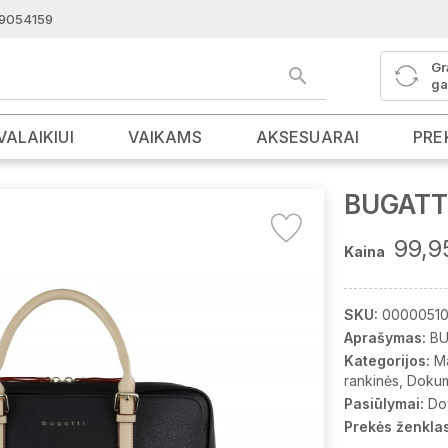
9054159
Gr
ga
VALAIKIUI
VAIKAMS
AKSESUARAI
PRE
BUGATTI
99,9
Kaina
SKU:
0000051
Aprašymas:
BU
Kategorijos:
M
rankinės
Dokum
Pasiūlymai:
Do
Prekės ženklas