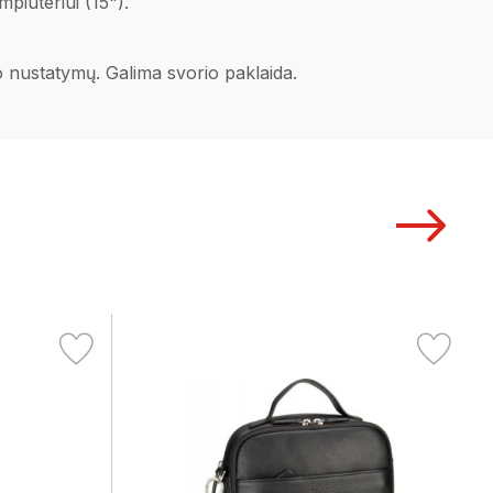
piuteriui (15").
no nustatymų. Galima svorio paklaida.