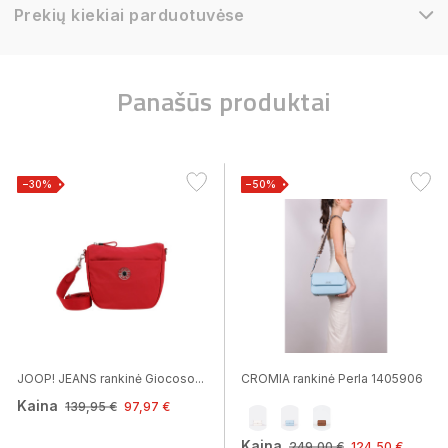
Prekių kiekiai parduotuvėse
Panašūs produktai
−30%
−50%
JOOP! JEANS rankinė Giocoso...
CROMIA rankinė Perla 1405906
Kaina
139,95 €
97,97 €
Kaina
249,00 €
124,50 €