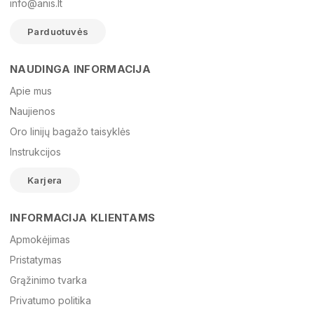
info@anis.lt
Parduotuvės
NAUDINGA INFORMACIJA
Vardas
Apie mus
Naujienos
Oro linijų bagažo taisyklės
El. paštas
Instrukcijos
Karjera
Žinutė
INFORMACIJA KLIENTAMS
Apmokėjimas
Pristatymas
Grąžinimo tvarka
Privatumo politika