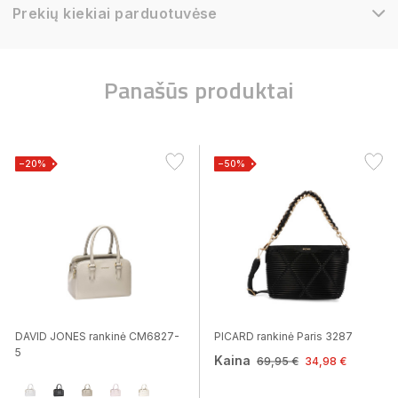
Prekių kiekiai parduotuvėse
Panašūs produktai
−20%
−50%
DAVID JONES rankinė CM6827-
PICARD rankinė Paris 3287
5
Kaina
69,95 €
34,98 €