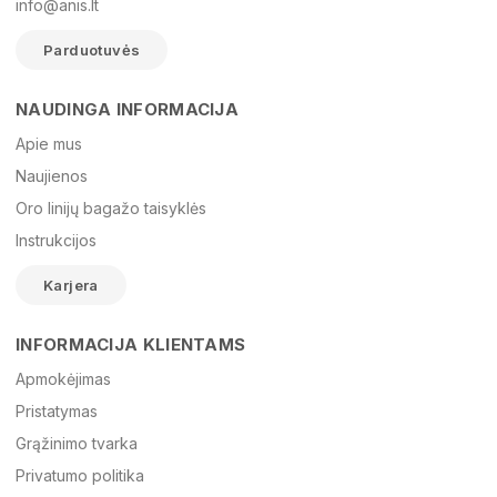
info@anis.lt
Parduotuvės
NAUDINGA INFORMACIJA
Vardas
Apie mus
Naujienos
Oro linijų bagažo taisyklės
El. paštas
Instrukcijos
Karjera
Žinutė
INFORMACIJA KLIENTAMS
Apmokėjimas
Pristatymas
Grąžinimo tvarka
Privatumo politika