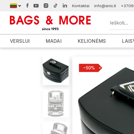
Kontaktai
info@anis.lt
+3706
VERSLUI
MADAI
KELIONĖMS
LAIS
−50%