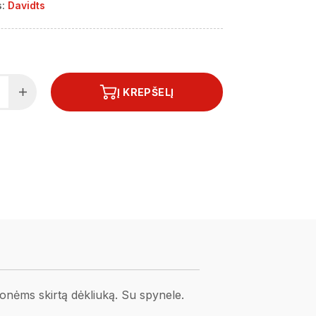
:
Davidts
Į KREPŠELĮ
onėms skirtą dėkliuką. Su spynele.