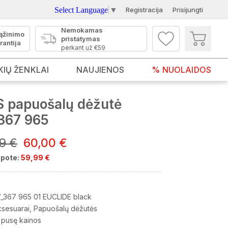
Select Language
▼
Registracija
Prisijungti
Nemokamas
ąžinimo
pristatymas
rantija
perkant už €59
KIŲ ŽENKLAI
NAUJIENOS
% NUOLAIDOS
 papuošalų dėžutė
 367 965
99 €
60,00 €
pote:
59,99 €
_367 965 01 EUCLIDE black
ksesuarai
Papuošalų dėžutės
 pusę kainos