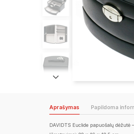
Aprašymas
Papildoma infor
DAVIDTS
Euclide
papuošalų dėžutė – 