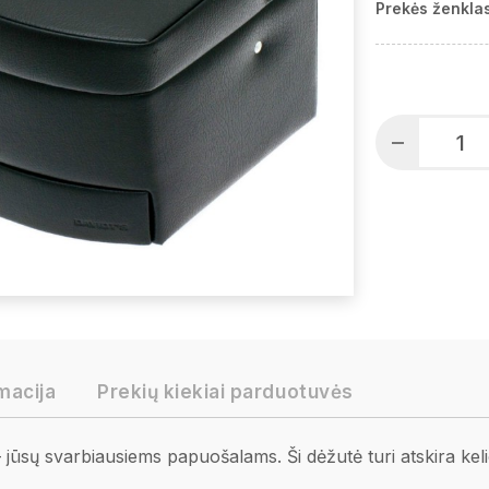
Prekės ženklas
macija
Prekių kiekiai parduotuvės
jūsų svarbiausiems papuošalams. Ši dėžutė turi atskira keli