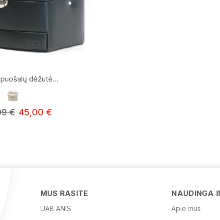
uošalų dėžutė...
99 €
45,00 €
MUS RASITE
NAUDINGA 
UAB ANIS
Apie mus