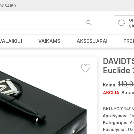
9054159
Gr
ga
VALAIKIUI
VAIKAMS
AKSESUARAI
PRE
DAVIDTS
Euclide
119,
Kaina
AKCIJA!
Sutau
SKU:
50018495
Aprašymas:
DV
Kategorijos:
A
Pasiūlymai:
Už