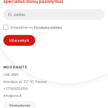
specialius mūsų pasiūlymus
Susipažinau su
Privatumo politika
Užsisakyti
MUS RASITE
UAB ANIS
Islandijos pl. 217-10, Kaunas
+37069054159
info@anis.lt
Parduotuvės