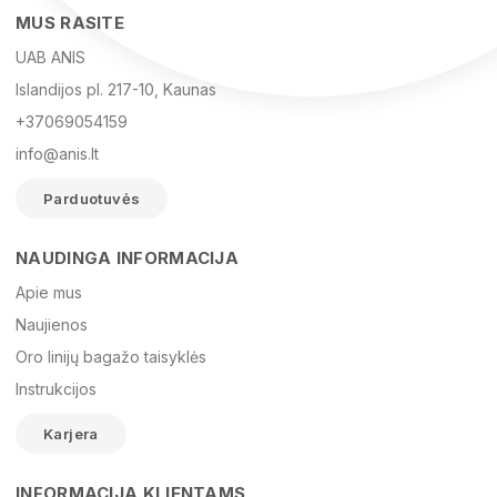
MUS RASITE
UAB ANIS
Islandijos pl. 217-10, Kaunas
+37069054159
info@anis.lt
Parduotuvės
NAUDINGA INFORMACIJA
Vardas
Apie mus
Naujienos
Oro linijų bagažo taisyklės
El. paštas
Instrukcijos
Karjera
Žinutė
INFORMACIJA KLIENTAMS