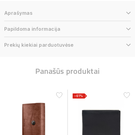
Aprašymas
Papildoma informacija
Prekių kiekiai parduotuvėse
Panašūs produktai
−61%