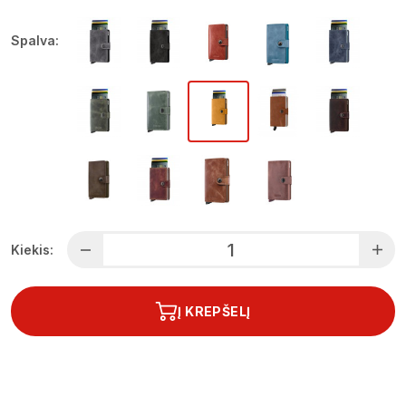
Spalva:
Kiekis:
Į KREPŠELĮ