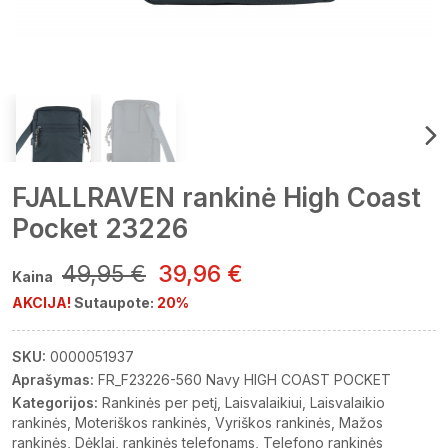
FJALLRAVEN rankinė High Coast
Pocket 23226
49,95 €
39,96 €
Kaina
AKCIJA!
Sutaupote:
20%
SKU:
0000051937
Aprašymas:
FR_F23226-560 Navy HIGH COAST POCKET
Kategorijos:
Rankinės per petį
Laisvalaikiui
Laisvalaikio
rankinės
Moteriškos rankinės
Vyriškos rankinės
Mažos
rankinės
Dėklai, rankinės telefonams
Telefono rankinės