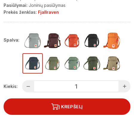
Pasiūlymai:
Joninių pasiūlymas
Prekės ženklas:
Fjallraven
Spalva:
Kiekis:
Į KREPŠELĮ