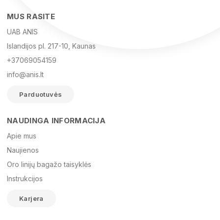
MUS RASITE
UAB ANIS
Islandijos pl. 217-10, Kaunas
+37069054159
info@anis.lt
Parduotuvės
NAUDINGA INFORMACIJA
Vardas
Apie mus
Naujienos
Oro linijų bagažo taisyklės
El. paštas
Instrukcijos
Karjera
Žinutė