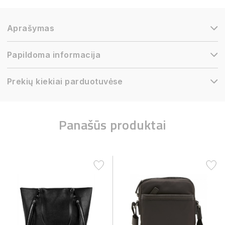
Aprašymas
Papildoma informacija
Prekių kiekiai parduotuvėse
Panašūs produktai