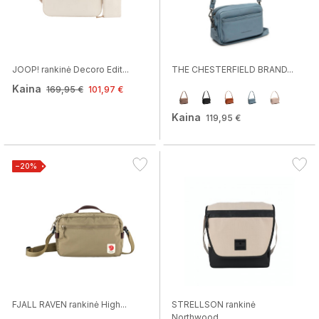
JOOP! rankinė Decoro Edit...
THE CHESTERFIELD BRAND...
Kaina
169,95 €
101,97 €
Kaina
119,95 €
−20%
FJALL RAVEN rankinė High...
STRELLSON rankinė
Northwood...