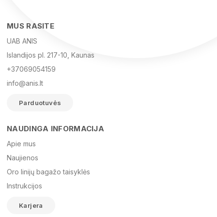
MUS RASITE
UAB ANIS
Islandijos pl. 217-10, Kaunas
+37069054159
info@anis.lt
Parduotuvės
NAUDINGA INFORMACIJA
Vardas
Apie mus
Naujienos
Oro linijų bagažo taisyklės
El. paštas
Instrukcijos
Karjera
Žinutė