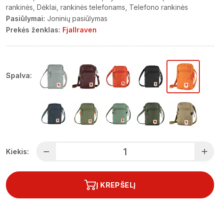
rankinės
Dėklai, rankinės telefonams
Telefono rankinės
Pasiūlymai:
Joninių pasiūlymas
Prekės ženklas:
Fjallraven
Spalva:
Kiekis:
Į KREPŠELĮ