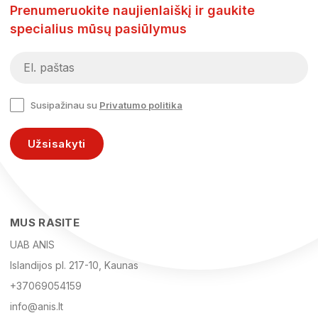
Prenumeruokite naujienlaiškį ir gaukite
specialius mūsų pasiūlymus
Susipažinau su
Privatumo politika
Užsisakyti
MUS RASITE
UAB ANIS
Islandijos pl. 217-10, Kaunas
+37069054159
info@anis.lt