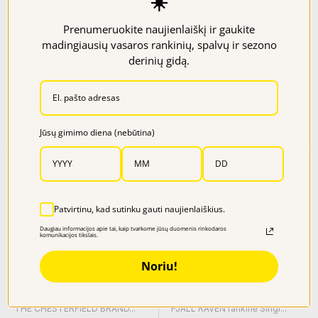
☀️
Prenumeruokite naujienlaiškį ir gaukite
madingiausių vasaros rankinių, spalvų ir sezono
derinių gidą.
FJALLRAVEN rankinė piniginė...
KATANA rankinė B69700
Kaina
Kaina
39,95 €
39,99 €
Jūsų gimimo diena (nebūtina)
Patvirtinu, kad sutinku gauti naujienlaiškius.
Daugiau informacijos apie tai, kaip tvarkome jūsų duomenis rinkodaros
komunikacijos tikslais.
Noriu!
NEMOKAMAS
NEMOKAMAS
PRISTATYMAS
PRISTATYMAS
THE CHESTERFIELD BRAND...
FJALL RAVEN rankinė Singi...