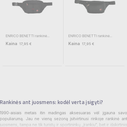
ENRICO BENETTI rankinė...
ENRICO BENETTI rankinė...
Kaina
Kaina
17,95 €
17,95 €
Rankinės ant juosmens: kodėl verta įsigyti?
1990-aisiais metais itin madingas aksesuaras vėl įgauna sav
populiarumą. Jau ne vieną sezoną įsitvirtinusi rinkoje rankinė an
juosmens, tampa ne tik turistų ir sportininkų „įrankiu“, bet ir išskirtini