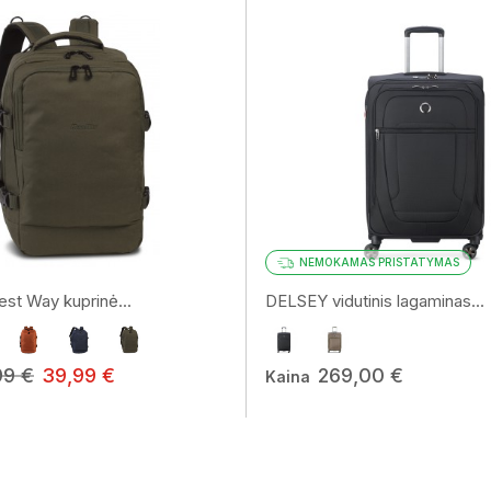
Jūsų gimimo diena (nebūtina)
Patvirtinu, kad sutinku gauti
naujienlaiškius.
Daugiau informacijos apie tai, kaip tvarkome jūsų d
rinkodaros komunikacijos tikslais.
NEMOKAMAS PRISTATYMAS
Noriu!
st Way kuprinė...
DELSEY vidutinis lagaminas...
99 €
39,99 €
269,00 €
Kaina