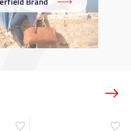
erfield Brand
asaros
️
į ir gaukite
ių, spalvų ir
ą.