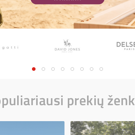
puliariausi prekių ženk