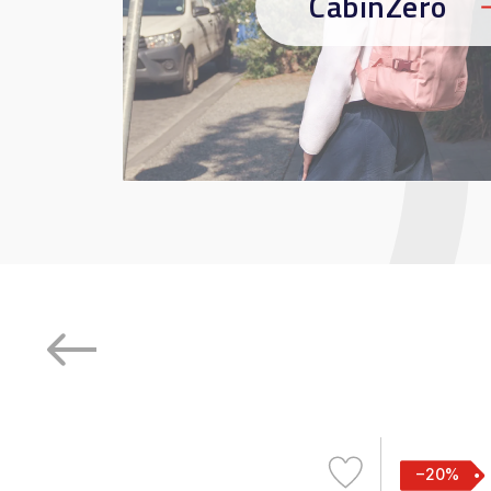
CabinZero
−20%