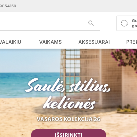
9054159
Gr
ga
VALAIKIUI
VAIKAMS
AKSESUARAI
PRE