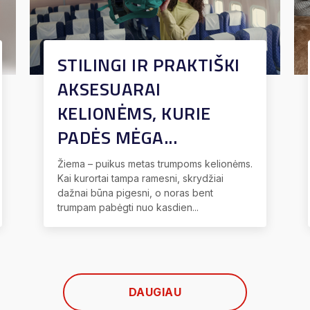
STILINGI IR PRAKTIŠKI
AKSESUARAI
KELIONĖMS, KURIE
PADĖS MĖGA...
Žiema – puikus metas trumpoms kelionėms.
Kai kurortai tampa ramesni, skrydžiai
dažnai būna pigesni, o noras bent
trumpam pabėgti nuo kasdien...
DAUGIAU