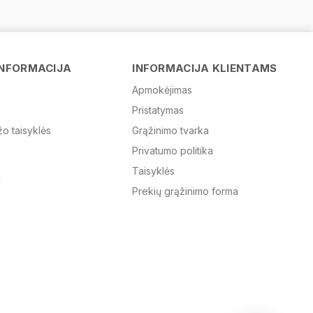
Vardas
INFORMACIJA
INFORMACIJA KLIENTAMS
Apmokėjimas
Pristatymas
El. paštas
žo taisyklės
Grąžinimo tvarka
Privatumo politika
Žinutė
Taisyklės
Prekių grąžinimo forma