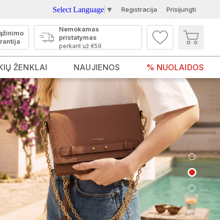
Select Language
▼
Registracija
Prisijungti
Nemokamas
ąžinimo
pristatymas
rantija
perkant už €59
KIŲ ŽENKLAI
NAUJIENOS
% NUOLAIDOS