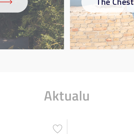
The Chest
Idėjos jūsų v
Aktualu
stiliui! ☀
Prenumeruokite naujienlaišk
madingiausių vasaros rankin
sezono derinių gid