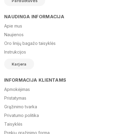
Parduotuvės
NAUDINGA INFORMACIJA
Vardas
Apie mus
Naujienos
Oro linijų bagažo taisyklės
El. paštas
Instrukcijos
Karjera
Žinutė
INFORMACIJA KLIENTAMS
Apmokėjimas
Pristatymas
Grąžinimo tvarka
Privatumo politika
Taisyklės
Prekių grąžinimo forma