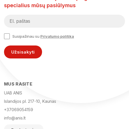
specialius mūsų pasiūlymus
Susipažinau su
Privatumo politika
Užsisakyti
MUS RASITE
UAB ANIS
Islandijos pl. 217-10, Kaunas
+37069054159
info@anis.lt