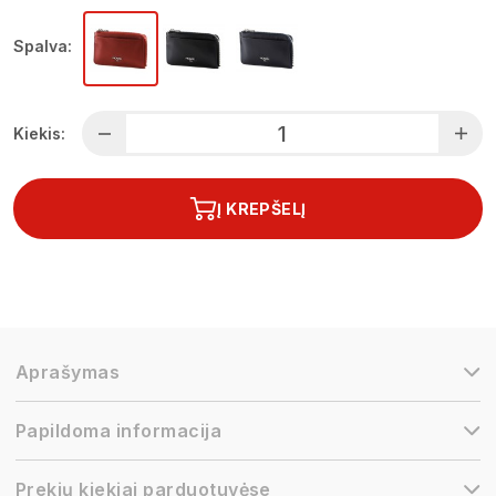
Spalva:
Kiekis:
Į KREPŠELĮ
Aprašymas
Papildoma informacija
Prekių kiekiai parduotuvėse