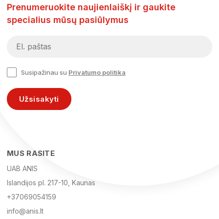
Prenumeruokite naujienlaiškį ir gaukite
specialius mūsų pasiūlymus
Susipažinau su
Privatumo politika
Užsisakyti
MUS RASITE
UAB ANIS
Islandijos pl. 217-10, Kaunas
+37069054159
info@anis.lt