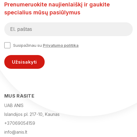
Prenumeruokite naujienlaiškį ir gaukite
specialius mūsų pasiūlymus
Susipažinau su
Privatumo politika
Užsisakyti
MUS RASITE
UAB ANIS
Islandijos pl. 217-10, Kaunas
+37069054159
info@anis.lt