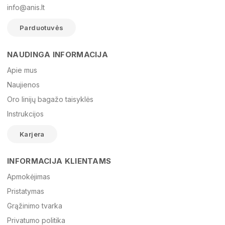
info@anis.lt
Parduotuvės
NAUDINGA INFORMACIJA
Vardas
Apie mus
Naujienos
Oro linijų bagažo taisyklės
El. paštas
Instrukcijos
Karjera
Žinutė
INFORMACIJA KLIENTAMS
Apmokėjimas
Pristatymas
Grąžinimo tvarka
Privatumo politika