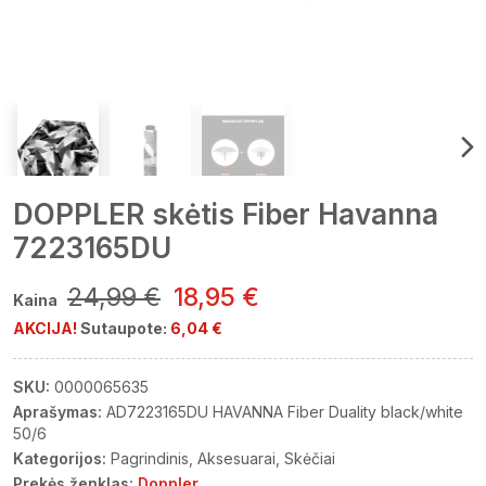
DOPPLER skėtis Fiber Havanna
7223165DU
24,99 €
18,95 €
Kaina
AKCIJA!
Sutaupote:
6,04 €
SKU:
0000065635
Aprašymas:
AD7223165DU HAVANNA Fiber Duality black/white
50/6
Kategorijos:
Pagrindinis
Aksesuarai
Skėčiai
Prekės ženklas:
Doppler