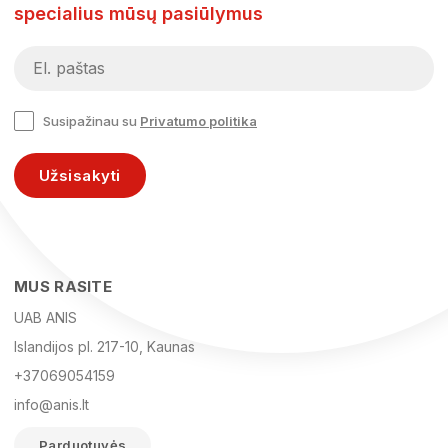
specialius mūsų pasiūlymus
Susipažinau su
Privatumo politika
Užsisakyti
MUS RASITE
UAB ANIS
Islandijos pl. 217-10, Kaunas
+37069054159
info@anis.lt
Parduotuvės