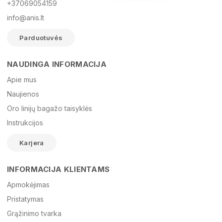
+37069054159
info@anis.lt
Parduotuvės
NAUDINGA INFORMACIJA
Vardas
Apie mus
Naujienos
Oro linijų bagažo taisyklės
El. paštas
Instrukcijos
Karjera
Žinutė
INFORMACIJA KLIENTAMS
Apmokėjimas
Pristatymas
Grąžinimo tvarka