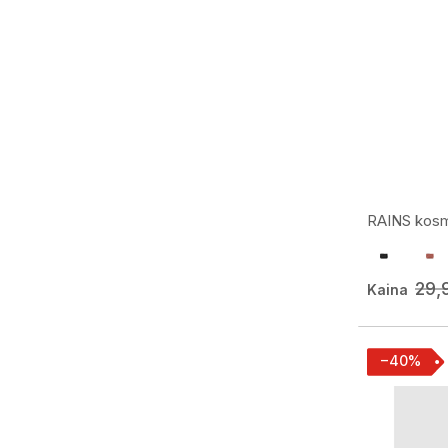
RAINS kosm
29,
Kaina
−40%