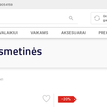
9054159
Gr
ga
VALAIKIUI
VAIKAMS
AKSESUARAI
PRE
smetinės
 41
−20%