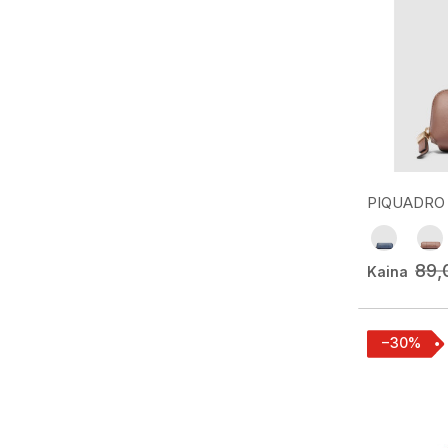
PIQUADRO k
89,
Kaina
−30%