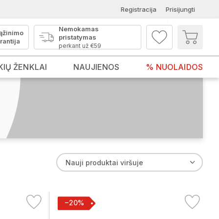
Registracija
Prisijungti
Nemokamas
ąžinimo
pristatymas
rantija
perkant už €59
KIŲ ŽENKLAI
NAUJIENOS
% NUOLAIDOS
Nauji produktai viršuje
−20%