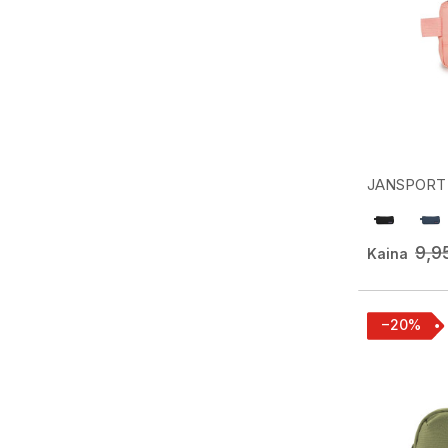
JANSPORT p
9,9
Kaina
−20%