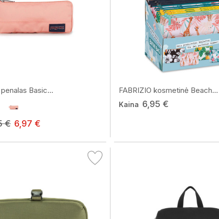
enalas Basic...
FABRIZIO kosmetinė Beach...
6,95 €
Kaina
5 €
6,97 €