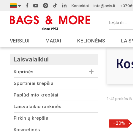
Kontaktai
info@anis.lt
+3706
VERSLUI
MADAI
KELIONĖMS
LAIS
Ko
Laisvalaikiui
Kuprinės
Sportiniai krepšiai
Paplūdimio krepšiai
1-41 prekės iš
Laisvalaikio rankinės
Pirkinių krepšiai
−20%
Kosmetinės