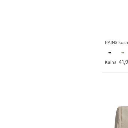
RAINS kosm
41,
Kaina