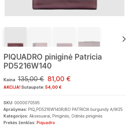
PIQUADRO piniginė Patricia
PD5216W140
135,00 €
81,00 €
Kaina
AKCIJA!
Sutaupote:
54,00 €
SKU:
0000070595
Aprašymas:
PIQ_PD5216W140R/BO PATRICIA burgundy A/W25
Kategorijos:
Aksesuarai
Piniginės
Odinės piniginės
Prekės ženklas:
Piquadro