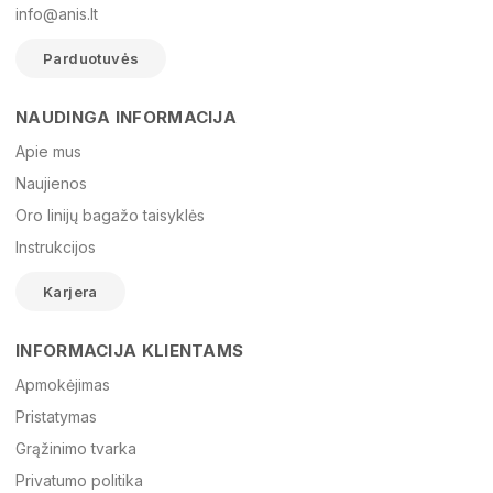
info@anis.lt
Parduotuvės
NAUDINGA INFORMACIJA
Vardas
Apie mus
Naujienos
Oro linijų bagažo taisyklės
El. paštas
Instrukcijos
Karjera
Žinutė
INFORMACIJA KLIENTAMS
Apmokėjimas
Pristatymas
Grąžinimo tvarka
Privatumo politika