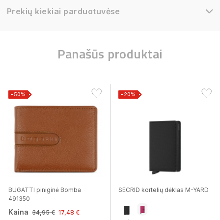
Prekių kiekiai parduotuvėse
Panašūs produktai
−50%
−20%
BUGATTI piniginė Bomba
SECRID kortelių dėklas M-YARD
491350
Kaina
34,95 €
17,48 €