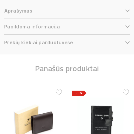
Aprašymas
Papildoma informacija
Prekių kiekiai parduotuvėse
Panašūs produktai
−50%