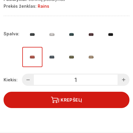
Prekės ženklas:
Rains
Spalva:
Kiekis:
Į KREPŠELĮ