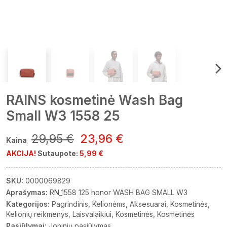
RAINS kosmetinė Wash Bag
Small W3 1558 25
29,95 €
23,96 €
Kaina
AKCIJA!
Sutaupote:
5,99 €
SKU:
0000069829
Aprašymas:
RN_1558 125 honor WASH BAG SMALL W3
Kategorijos:
Pagrindinis
Kelionėms
Aksesuarai
Kosmetinės
Kelionių reikmenys
Laisvalaikiui
Kosmetinės
Kosmetinės
Pasiūlymai:
Joninių pasiūlymas