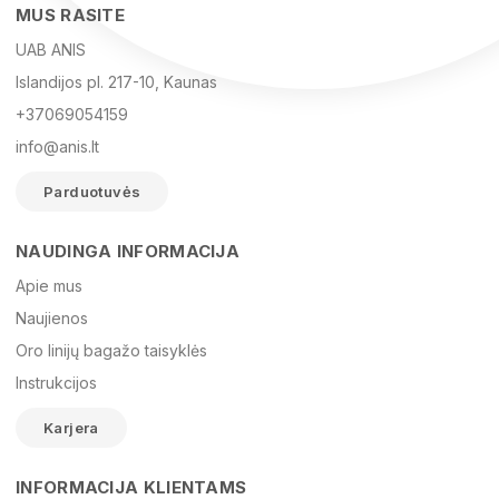
MUS RASITE
UAB ANIS
Islandijos pl. 217-10, Kaunas
+37069054159
info@anis.lt
Parduotuvės
NAUDINGA INFORMACIJA
Vardas
Apie mus
Naujienos
Oro linijų bagažo taisyklės
El. paštas
Instrukcijos
Karjera
Žinutė
INFORMACIJA KLIENTAMS