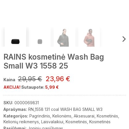
RAINS kosmetinė Wash Bag
Small W3 1558 25
29,95 €
23,96 €
Kaina
AKCIJA!
Sutaupote:
5,99 €
SKU:
0000069831
Aprašymas:
RN_1558 131 coal WASH BAG SMALL W3
Kategorijos:
Pagrindinis
Kelionėms
Aksesuarai
Kosmetinės
Kelionių reikmenys
Laisvalaikiui
Kosmetinės
Kosmetinės
Pasiūlymai:
Joninių pasiūlymas