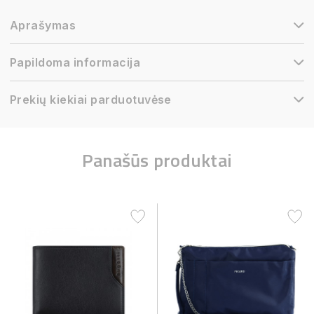
Aprašymas
Papildoma informacija
Prekių kiekiai parduotuvėse
Panašūs produktai