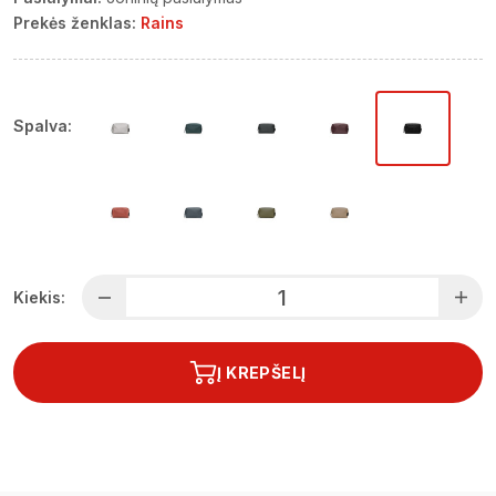
Prekės ženklas:
Rains
Spalva:
Kiekis:
Į KREPŠELĮ