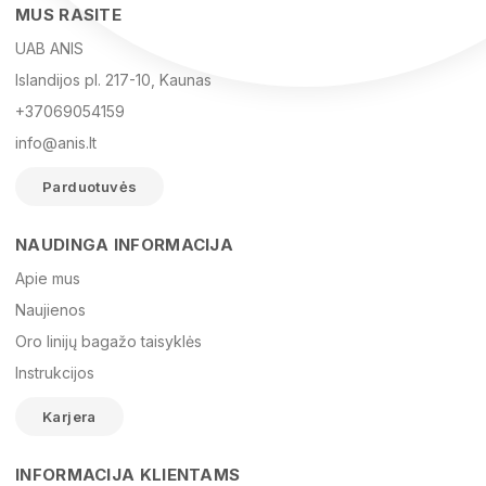
MUS RASITE
UAB ANIS
Islandijos pl. 217-10, Kaunas
+37069054159
info@anis.lt
Parduotuvės
NAUDINGA INFORMACIJA
Vardas
Apie mus
Naujienos
Oro linijų bagažo taisyklės
El. paštas
Instrukcijos
Karjera
Žinutė
INFORMACIJA KLIENTAMS