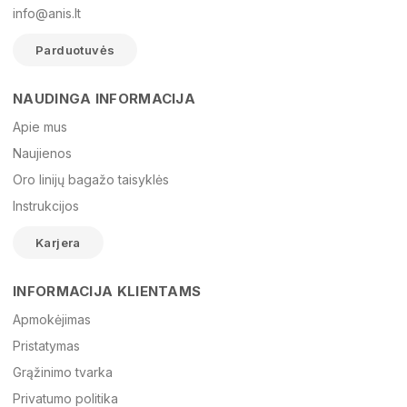
info@anis.lt
Parduotuvės
NAUDINGA INFORMACIJA
Vardas
Apie mus
Naujienos
Oro linijų bagažo taisyklės
El. paštas
Instrukcijos
Karjera
Žinutė
INFORMACIJA KLIENTAMS
Apmokėjimas
Pristatymas
Grąžinimo tvarka
Privatumo politika