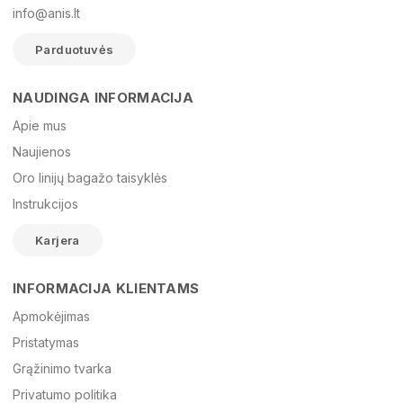
info@anis.lt
Parduotuvės
NAUDINGA INFORMACIJA
Vardas
Apie mus
Naujienos
Oro linijų bagažo taisyklės
El. paštas
Instrukcijos
Karjera
Žinutė
INFORMACIJA KLIENTAMS
Apmokėjimas
Pristatymas
Grąžinimo tvarka
Privatumo politika