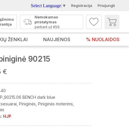
Select Language
▼
Registracija
Prisijungti
Nemokamas
ąžinimo
pristatymas
rantija
perkant už €59
KIŲ ŽENKLAI
NAUJIENOS
% NUOLAIDOS
iniginė 90215
5 €
440
P_90215.06 BENCH dark blue
ksesuarai
Piniginės
Piniginės moterims
nės
:
HJP