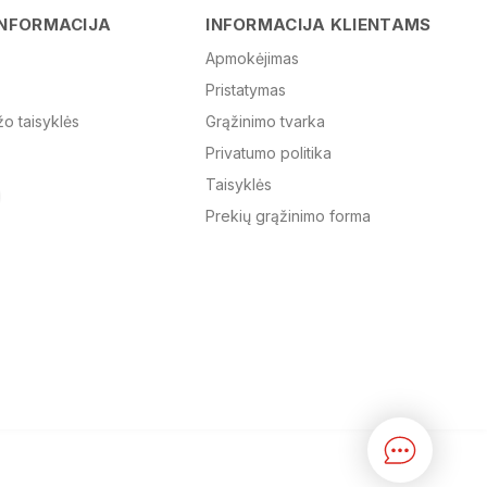
Vardas
INFORMACIJA
INFORMACIJA KLIENTAMS
Apmokėjimas
Pristatymas
El. paštas
žo taisyklės
Grąžinimo tvarka
Privatumo politika
Žinutė
Taisyklės
Prekių grąžinimo forma