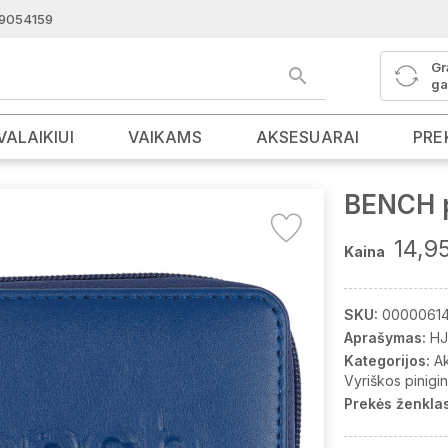
9054159
Gr
ga
VALAIKIUI
VAIKAMS
AKSESUARAI
PRE
BENCH p
14,9
Kaina
SKU:
0000061
Aprašymas:
HJ
Kategorijos:
A
Vyriškos pinigi
Prekės ženklas