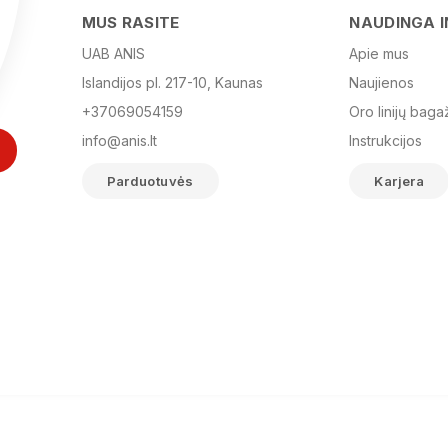
MUS RASITE
NAUDINGA 
UAB ANIS
Apie mus
Islandijos pl. 217-10, Kaunas
Naujienos
+37069054159
Oro linijų baga
info@anis.lt
Instrukcijos
Parduotuvės
Karjera