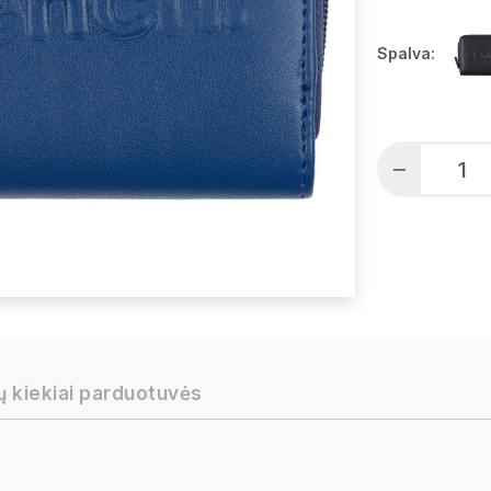
Spalva:
ų kiekiai parduotuvės