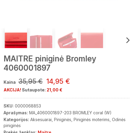
MAITRE piniginė Bromley
4060001897
35,95 €
14,95 €
Kaina
AKCIJA!
Sutaupote:
21,00 €
SKU:
0000068853
Aprašymas:
MA_4060001897-203 BROMLEY coral (W)
Kategorijos:
Aksesuarai
Piniginės
Piniginės moterims
Odinės
piniginės
Prekės ženklas:
Maitre