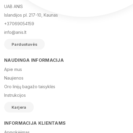
UAB ANIS
Islandijos pl. 217-10, Kaunas
+37069054159
info@anis.lt
Parduotuvės
NAUDINGA INFORMACIJA
Vardas
Apie mus
Naujienos
Oro linijų bagažo taisyklės
El. paštas
Instrukcijos
Karjera
Žinutė
INFORMACIJA KLIENTAMS
Apmokėjimas