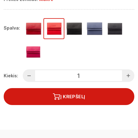
Spalva:
Kiekis:
Į KREPŠELĮ