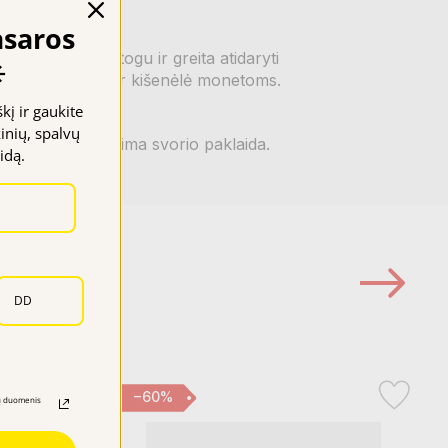
asaros
s, todėl ją patogu ir greita atidaryti
️
rius banknotams ir kišenėlė monetoms.
į ir gaukite
inių, spalvų
no nustatymų. Galima svorio paklaida.
idą.
−60%
sų duomenis