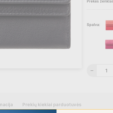
Prekės ženklas
Spalva:
macija
Prekių kiekiai parduotuvės