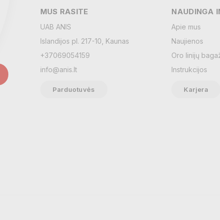
MUS RASITE
NAUDINGA 
UAB ANIS
Apie mus
Islandijos pl. 217-10, Kaunas
Naujienos
+37069054159
Oro linijų baga
info@anis.lt
Instrukcijos
Parduotuvės
Karjera