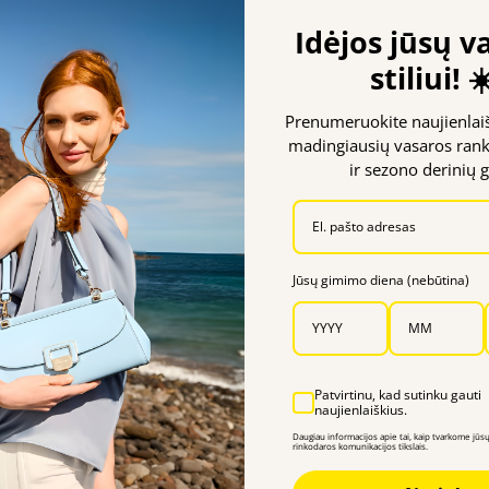
gi piniginė kasdieniam naudojimui.
Idėjos jūsų v
e naudojamas poliesterio audinys. Piniginė užsegama spaudėmi
stiliui! ☀
dydžio, joje rasite vietos svarbiausiems daiktams – yra sky
Prenumeruokite naujienlaišk
madingiausių vasaros rank
 parametrai gali neatitikti realybės dėl jūsų naudojamo ekra
ir sezono derinių g
Jūsų gimimo diena (nebūtina)
Panašūs produktai
Patvirtinu, kad sutinku gauti
naujienlaiškius.
Daugiau informacijos apie tai, kaip tvarkome jū
rinkodaros komunikacijos tikslais.