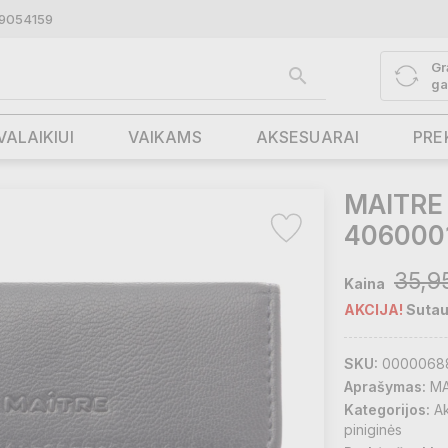
9054159
Gr
ga
VALAIKIUI
VAIKAMS
AKSESUARAI
PRE
MAITRE 
406000
35,9
Kaina
AKCIJA!
Sutau
SKU:
0000068
Aprašymas:
MA
Kategorijos:
A
piniginės