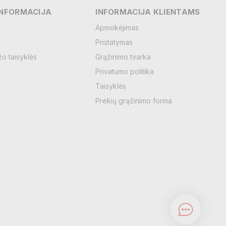
Vardas
INFORMACIJA
INFORMACIJA KLIENTAMS
Apmokėjimas
Pristatymas
El. paštas
žo taisyklės
Grąžinimo tvarka
Privatumo politika
Žinutė
Taisyklės
Prekių grąžinimo forma