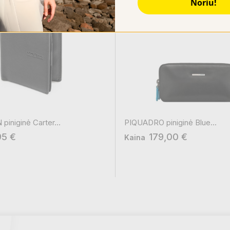
Noriu!
iniginė Carter...
PIQUADRO piniginė Blue...
95 €
179,00 €
Kaina