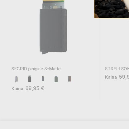
SECRID piniginė S-Matte
STRELLSON p
59,
Kaina
69,95 €
Kaina