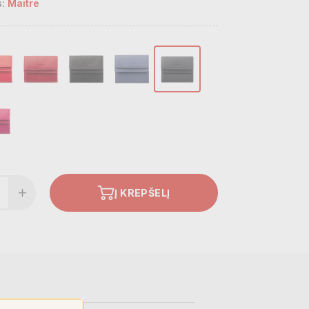
:
Maitre
Į KREPŠELĮ