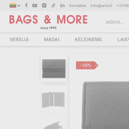
Kontaktai
info@anis.lt
+3706
VERSLUI
MADAI
KELIONĖMS
LAIS
−58%