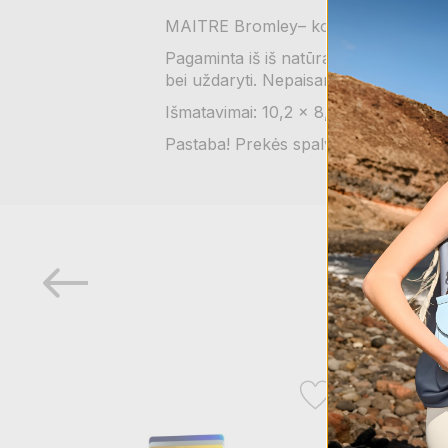
MAITRE Bromley– kompaktiška ir pato
Pagaminta iš iš natūralios odos, viduj
bei uždaryti. Nepaisant kompaktiško 
Išmatavimai: 10,2 x 8,5 x 2 cm.
Pastaba! Prekės spalva, dydis ar kiti