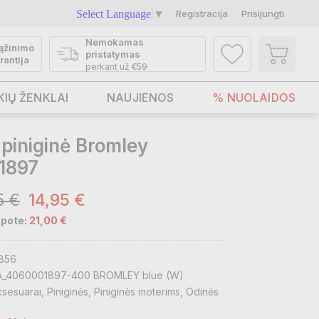
Select Language
▼
Registracija
Prisijungti
Nemokamas
ąžinimo
pristatymas
rantija
perkant už €59
KIŲ ŽENKLAI
NAUJIENOS
% NUOLAIDOS
piniginė Bromley
1897
5 €
14,95 €
pote:
21,00 €
856
_4060001897-400 BROMLEY blue (W)
ksesuarai
Piniginės
Piniginės moterims
Odinės