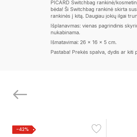
PICARD Switchbag rankinė/kosmetinė pe
bėda! Ši Switchbag rankinė skirta susi
rankinės į kitą. Daugiau jokių ilgai t
Išplanavmas: vienas pagrindinis skyriu
nukabinama.
Išmatavimai: 26 x 16 x 5 cm.
Pastaba! Prekės spalva, dydis ar kiti
−42%