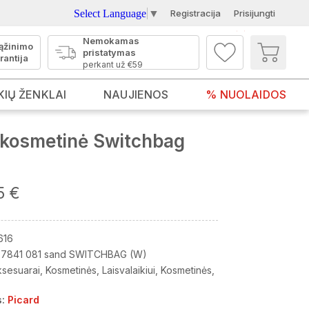
Select Language
▼
Registracija
Prisijungti
Nemokamas
ąžinimo
pristatymas
rantija
perkant už €59
KIŲ ŽENKLAI
NAUJIENOS
% NUOLAIDOS
kosmetinė Switchbag
5 €
616
7841 081 sand SWITCHBAG (W)
ksesuarai
Kosmetinės
Laisvalaikiui
Kosmetinės
:
Picard