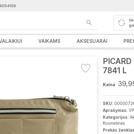
9054159
Gr
ga
VALAIKIUI
VAIKAMS
AKSESUARAI
PRE
PICARD 
7841 L
39,9
Kaina
SKU:
0000072
Aprašymas:
VP
Kategorijos:
A
Kosmetinės
Prekės ženklas