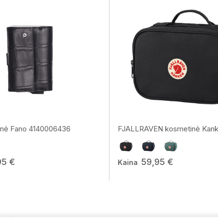
ginė Fano 4140006436
FJALLRAVEN kosmetinė Kanke
95 €
59,95 €
Kaina