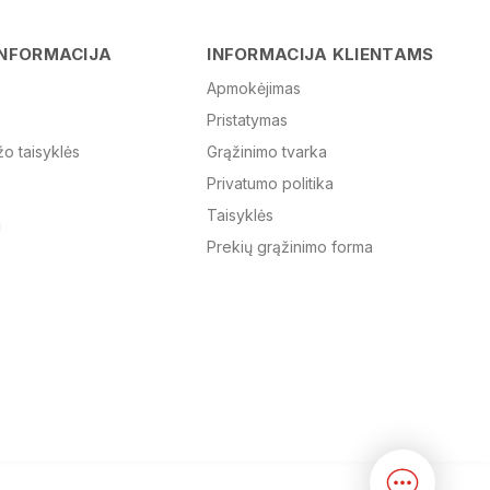
Vardas
INFORMACIJA
INFORMACIJA KLIENTAMS
Apmokėjimas
Pristatymas
El. paštas
žo taisyklės
Grąžinimo tvarka
Privatumo politika
Žinutė
Taisyklės
Prekių grąžinimo forma