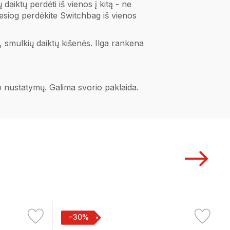
aiktų perdėti iš vienos į kitą - ne
tiesiog perdėkite Switchbag iš vienos
, smulkių daiktų kišenės. Ilga rankena
no nustatymų. Galima svorio paklaida.
−30%