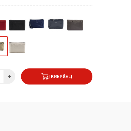
Į KREPŠELĮ