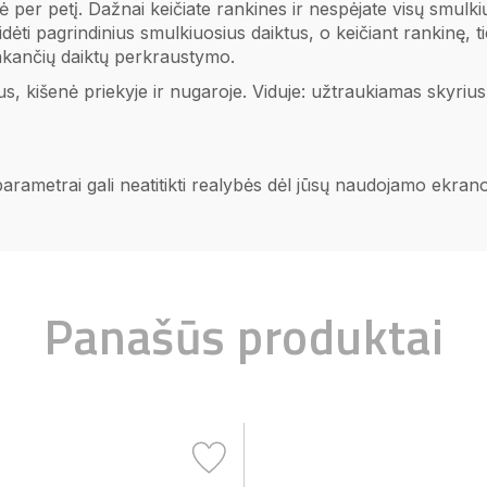
r petį. Dažnai keičiate rankines ir nespėjate visų smulkių d
dėti pagrindinius smulkiuosius daiktus, o keičiant rankinę, 
runkančių daiktų perkraustymo.
s, kišenė priekyje ir nugaroje. Viduje: užtraukiamas skyrius
 parametrai gali neatitikti realybės dėl jūsų naudojamo ekra
Panašūs produktai