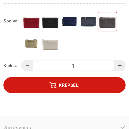
Spalva:
Kiekis:
Į KREPŠELĮ
Aprašymas