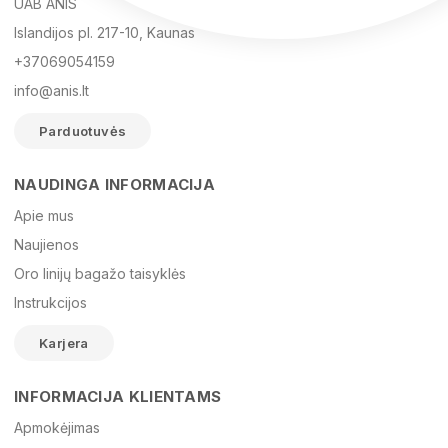
UAB ANIS
Islandijos pl. 217-10, Kaunas
+37069054159
info@anis.lt
Parduotuvės
NAUDINGA INFORMACIJA
Vardas
Apie mus
Naujienos
Oro linijų bagažo taisyklės
El. paštas
Instrukcijos
Karjera
Žinutė
INFORMACIJA KLIENTAMS
Apmokėjimas