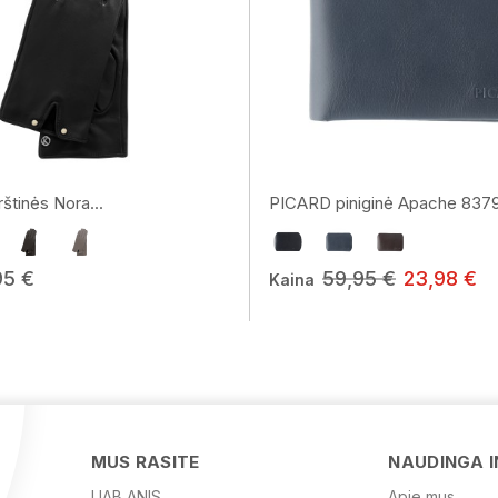
štinės Nora...
PICARD piniginė Apache 837
95 €
59,95 €
23,98 €
Kaina
MUS RASITE
NAUDINGA 
UAB ANIS
Apie mus