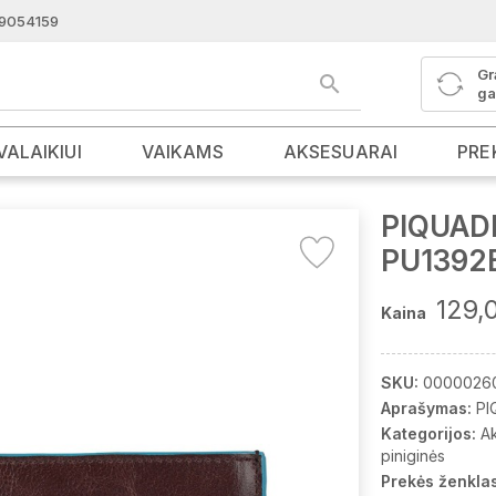
9054159
Gr
ga
VALAIKIUI
VAIKAMS
AKSESUARAI
PRE
PIQUADR
PU1392
129,
Kaina
SKU:
0000026
Aprašymas:
PI
Kategorijos:
A
piniginės
Prekės ženklas