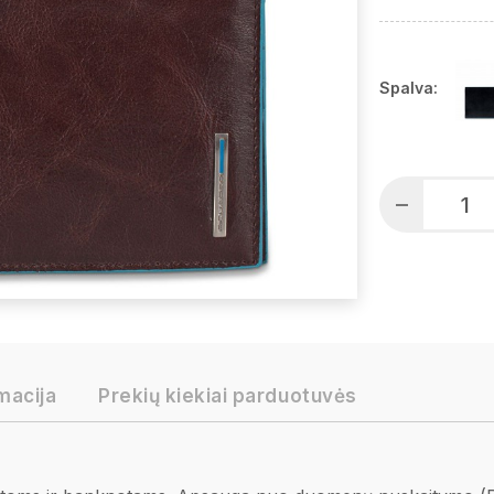
Spalva:
macija
Prekių kiekiai parduotuvės