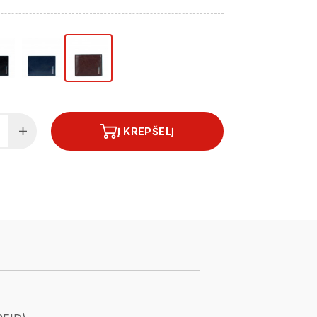
Į KREPŠELĮ