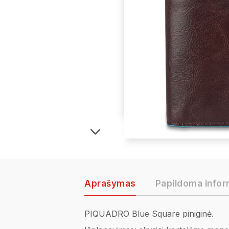
Aprašymas
Papildoma infor
PIQUADRO Blue Square piniginė.