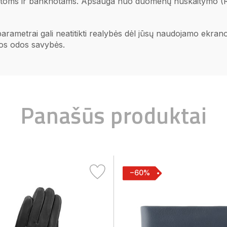
netoms ir banknotams. Apsauga nuo duomenų nuskaitymo (R
 parametrai gali neatitikti realybės dėl jūsų naudojamo ekr
ios odos savybės.
Panašūs produktai
−60%