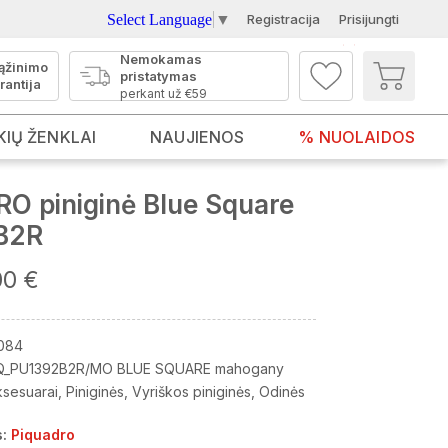
Select Language
▼
Registracija
Prisijungti
Nemokamas
ąžinimo
pristatymas
rantija
perkant už €59
KIŲ ŽENKLAI
NAUJIENOS
% NUOLAIDOS
O piniginė Blue Square
B2R
00 €
084
Q_PU1392B2R/MO BLUE SQUARE mahogany
ksesuarai
Piniginės
Vyriškos piniginės
Odinės
:
Piquadro