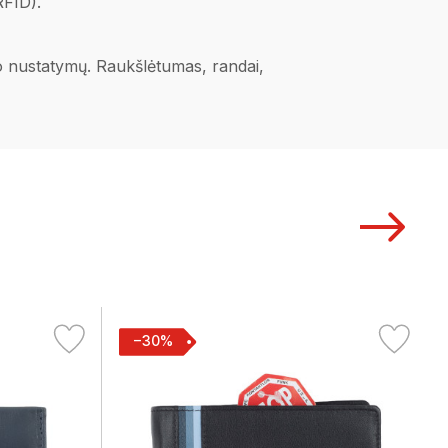
FID).
ano nustatymų. Raukšlėtumas, randai,
−30%