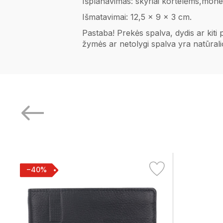
Išplanavimas: skyriai kortelėms,mo
Išmatavimai: 12,5 x 9 x 3 cm.
Pastaba! Prekės spalva, dydis ar kiti
žymės ar netolygi spalva yra natūral
−40%