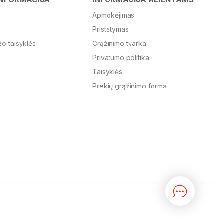
Apmokėjimas
Pristatymas
El. paštas
žo taisyklės
Grąžinimo tvarka
Privatumo politika
Žinutė
Taisyklės
Prekių grąžinimo forma