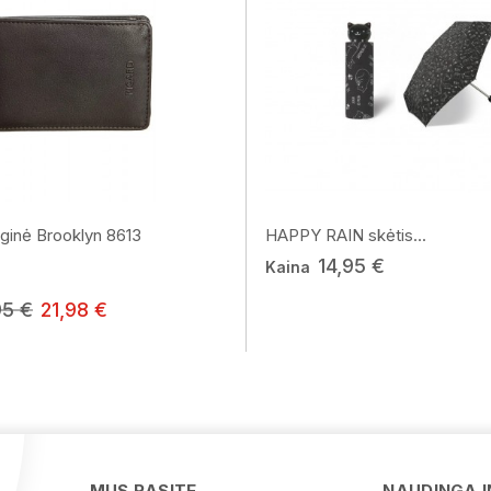
ginė Brooklyn 8613
HAPPY RAIN skėtis...
14,95 €
Kaina
95 €
21,98 €
MUS RASITE
NAUDINGA 