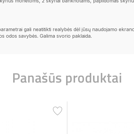
 skyrius monetoms, 2 skyriai banknotams, papildomas skyriu
 parametrai gali neatitikti realybės dėl jūsų naudojamo ekr
ios odos savybės. Galima svorio paklaida.
Panašūs produktai