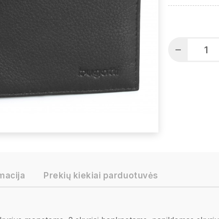
macija
Prekių kiekiai parduotuvės