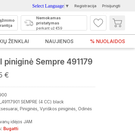
Select Language
▼
Registracija
Prisijungti
Nemokamas
ąžinimo
pristatymas
rantija
perkant už €59
KIŲ ŽENKLAI
NAUJIENOS
% NUOLAIDOS
 piniginė Sempre 491179
5 €
900
_49117901 SEMPRE (4 CC) black
ksesuarai
Piniginės
Vyriškos piniginės
Odinės
vanų idėjos JAM
:
Bugatti