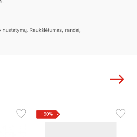
s.
ano nustatymų. Raukšlėtumas, randai,
−60%