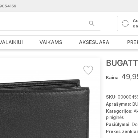
9054159
Gr
ga
VALAIKIUI
VAIKAMS
AKSESUARAI
PRE
BUGATTI
49,9
Kaina
SKU:
0000045
Aprašymas:
BU
Kategorijos:
A
piniginės
Pasiūlymai:
Do
Prekės ženklas