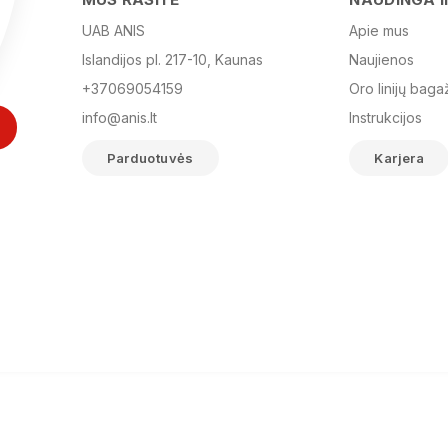
UAB ANIS
Apie mus
Islandijos pl. 217-10, Kaunas
Naujienos
+37069054159
Oro linijų baga
info@anis.lt
Instrukcijos
Parduotuvės
Karjera