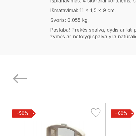
Išplanavimas: 4 skyreliai kortelėms,
Išmatavimai: 11 x 1,5 x 9 cm.
Svoris: 0,055 kg.
Pastaba! Prekės spalva, dydis ar kiti
žymės ar netolygi spalva yra natūral
−50%
−60%