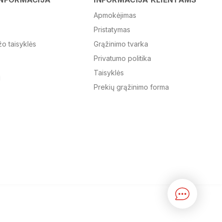
Apmokėjimas
Pristatymas
El. paštas
žo taisyklės
Grąžinimo tvarka
Privatumo politika
Žinutė
Taisyklės
Prekių grąžinimo forma