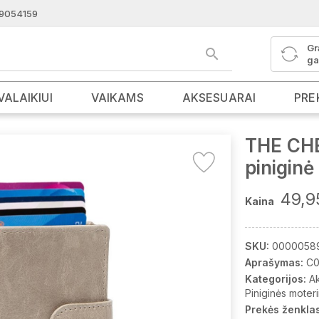
9054159
Gr
ga
VALAIKIUI
VAIKAMS
AKSESUARAI
PRE
THE CH
pinigin
49,9
Kaina
SKU:
0000058
Aprašymas:
C0
Kategorijos:
A
Piniginės moter
Prekės ženklas