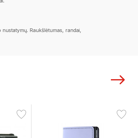
i.
ano nustatymų. Raukšlėtumas, randai,