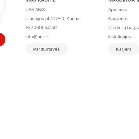
UAB ANIS
Apie mus
Islandijos pl. 217-10, Kaunas
Naujienos
+37069054159
Oro linijų baga
info@anis.lt
Instrukcijos
Parduotuvės
Karjera