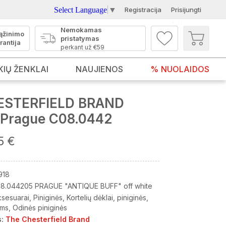
Select Language
▼
Registracija
Prisijungti
Nemokamas
ąžinimo
pristatymas
rantija
perkant už €59
KIŲ ŽENKLAI
NAUJIENOS
% NUOLAIDOS
ESTERFIELD BRAND
ė Prague C08.0442
5 €
918
8.044205 PRAGUE "ANTIQUE BUFF" off white
ksesuarai
Piniginės
Kortelių dėklai, piniginės
ims
Odinės piniginės
:
The Chesterfield Brand