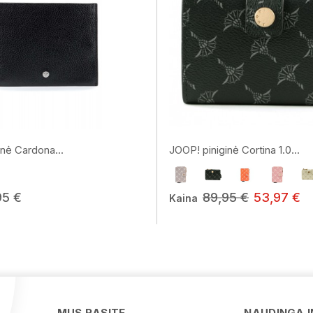
inė Cardona...
JOOP! piniginė Cortina 1.0...
95 €
89,95 €
53,97 €
Kaina
MUS RASITE
NAUDINGA 