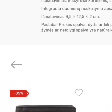
Išplanavimas: 9 skyreliai kortelėms,
Integruota duomenų nuskaitymo aps
Išmatavimai: 9,5 x 12,5 x 2 cm.
Pastaba! Prekės spalva, dydis ar kiti
žymės ar netolygi spalva yra natūral
−39%