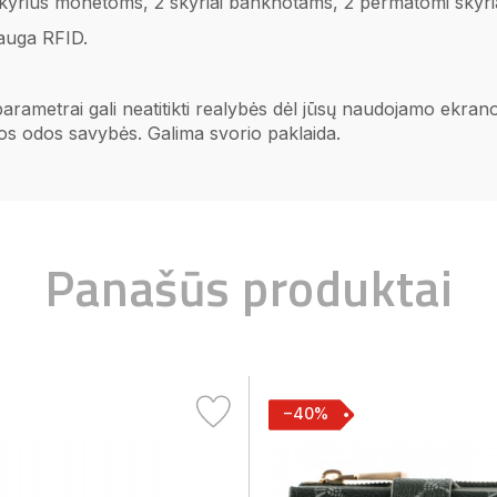
 skyrius monetoms, 2 skyriai banknotams, 2 permatomi skyria
auga RFID.
 parametrai gali neatitikti realybės dėl jūsų naudojamo ekr
ios odos savybės. Galima svorio paklaida.
Panašūs produktai
−40%