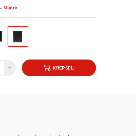
:
Maitre
Į KREPŠELĮ