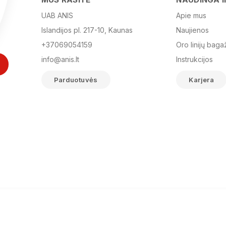
UAB ANIS
Apie mus
Islandijos pl. 217-10, Kaunas
Naujienos
+37069054159
Oro linijų baga
info@anis.lt
Instrukcijos
Parduotuvės
Karjera