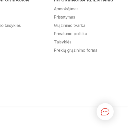
Apmokėjimas
Pristatymas
El. paštas
žo taisyklės
Grąžinimo tvarka
Privatumo politika
Žinutė
Taisyklės
Prekių grąžinimo forma