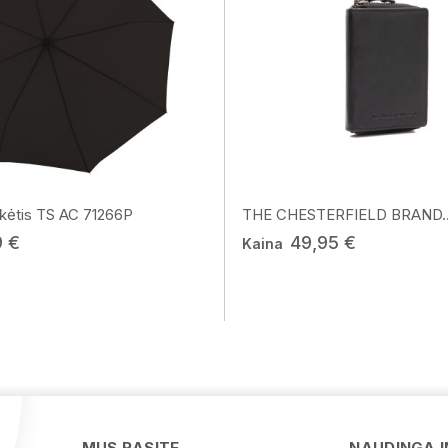
ėtis TS AC 71266P
THE CHESTERFIELD BRAND..
9 €
49,95 €
Kaina
MUS RASITE
NAUDINGA 