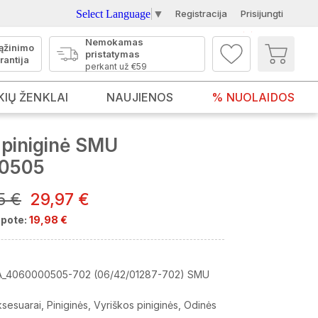
Select Language
▼
Registracija
Prisijungti
Nemokamas
ąžinimo
pristatymas
rantija
perkant už €59
KIŲ ŽENKLAI
NAUJIENOS
% NUOLAIDOS
piniginė SMU
0505
5 €
29,97 €
pote:
19,98 €
_4060000505-702 (06/42/01287-702) SMU
ksesuarai
Piniginės
Vyriškos piniginės
Odinės