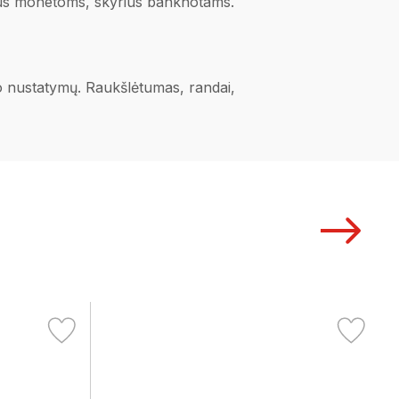
rius monetoms, skyrius banknotams.
ano nustatymų. Raukšlėtumas, randai,