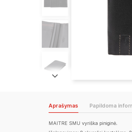
Aprašymas
Papildoma infor
MAITRE SMU vyriška piniginė
.