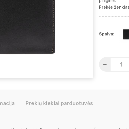
piniginės
Prekės ženklas
Spalva:
macija
Prekių kiekiai parduotuvės