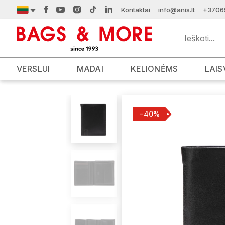
Kontaktai
info@anis.lt
+3706
VERSLUI
MADAI
KELIONĖMS
LAIS
−40%