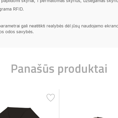
 2 papildomi skyriai, 1 permatomas skyrius, užsegamas sky
grama RFID.
 parametrai gali neatitikti realybės dėl jūsų naudojamo ekr
ios odos savybės.
Panašūs produktai