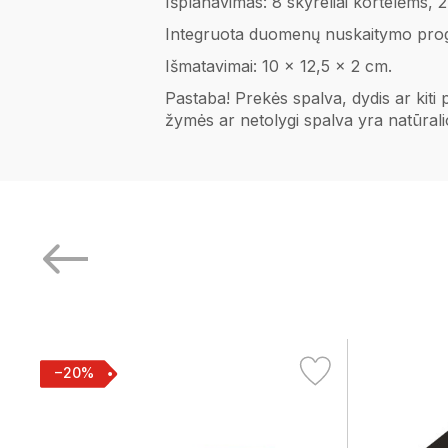
Išplanavimas: 8 skyreliai kortelėms,
Integruota duomenų nuskaitymo pro
Išmatavimai: 10 x 12,5 x 2 cm.
Pastaba! Prekės spalva, dydis ar kiti
žymės ar netolygi spalva yra natūral
−20%