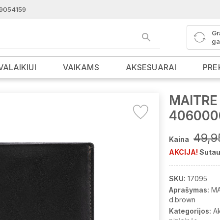
9054159
Gr
ga
VALAIKIUI
VAIKAMS
AKSESUARAI
PRE
MAITRE 
406000
49,9
Kaina
AKCIJA!
Sutau
SKU:
17095
Aprašymas:
MA
d.brown
Kategorijos:
A