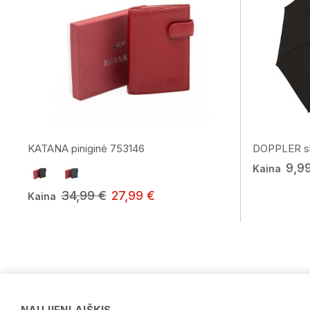
KATANA piniginė 753146
DOPPLER sk
9,9
Kaina
34,99 €
27,99 €
Kaina
NAUJIENLAIŠKIS