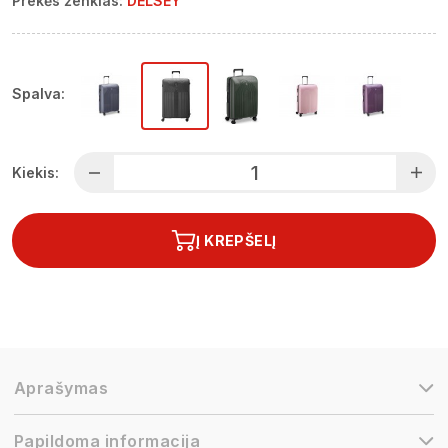
Prekės ženklas:
DELSEY
Spalva:
Kiekis:
Į KREPŠELĮ
Aprašymas
Papildoma informacija