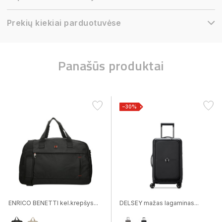
Prekių kiekiai parduotuvėse
Panašūs produktai
−30%
ENRICO BENETTI kel.krepšys...
DELSEY mažas lagaminas...