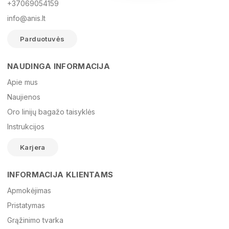
+37069054159
info@anis.lt
Parduotuvės
NAUDINGA INFORMACIJA
Vardas
Apie mus
Naujienos
Oro linijų bagažo taisyklės
El. paštas
Instrukcijos
Karjera
Žinutė
INFORMACIJA KLIENTAMS
Apmokėjimas
Pristatymas
Grąžinimo tvarka