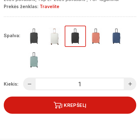
Prekės ženklas:
Travelite
Spalva:
Kiekis:
Į KREPŠELĮ