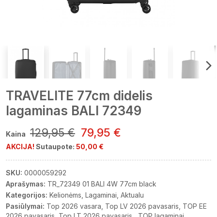
TRAVELITE 77cm didelis
lagaminas BALI 72349
129,95 €
79,95 €
Kaina
AKCIJA!
Sutaupote:
50,00 €
SKU:
0000059292
Aprašymas:
TR_72349 01 BALI 4W 77cm black
Kategorijos:
Kelionėms
Lagaminai
Aktualu
Pasiūlymai:
Top 2026 vasara
Top LV 2026 pavasaris
TOP EE
2026 pavasaris
Top LT 2026 pavasaris
TOP lagaminai