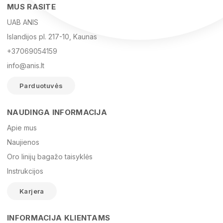
MUS RASITE
UAB ANIS
Islandijos pl. 217-10, Kaunas
+37069054159
info@anis.lt
Parduotuvės
NAUDINGA INFORMACIJA
Vardas
Apie mus
Naujienos
Oro linijų bagažo taisyklės
El. paštas
Instrukcijos
Karjera
Žinutė
INFORMACIJA KLIENTAMS