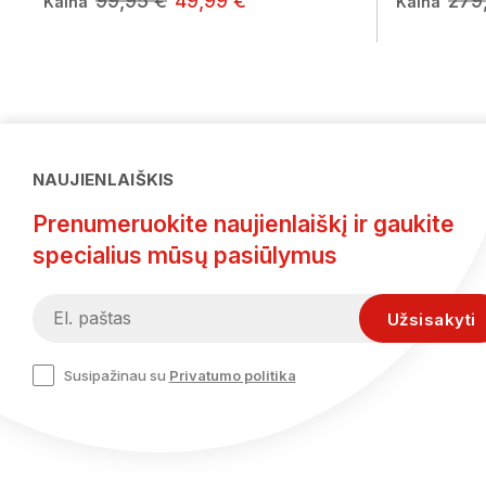
99,95 €
49,99 €
279
Kaina
Kaina
NAUJIENLAIŠKIS
Prenumeruokite naujienlaiškį ir gaukite
specialius mūsų pasiūlymus
Susipažinau su
Privatumo politika