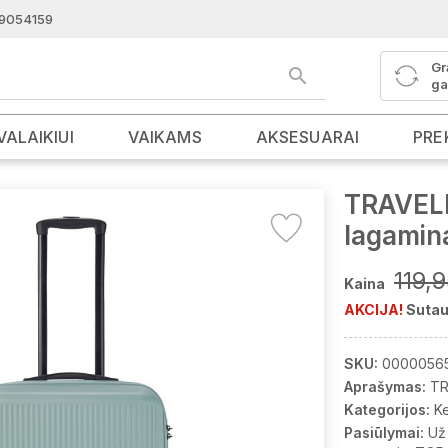
9054159
Gr
ga
VALAIKIUI
VAIKAMS
AKSESUARAI
PRE
TRAVELI
lagamin
119,
Kaina
AKCIJA!
Sutau
SKU:
0000056
Aprašymas:
TR
Kategorijos:
K
Pasiūlymai:
Už