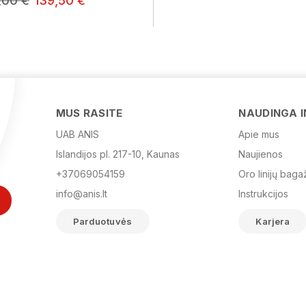
,00 €
139,50 €
MUS RASITE
NAUDINGA 
UAB ANIS
Apie mus
Islandijos pl. 217-10, Kaunas
Naujienos
+37069054159
Oro linijų baga
info@anis.lt
Instrukcijos
Parduotuvės
Karjera