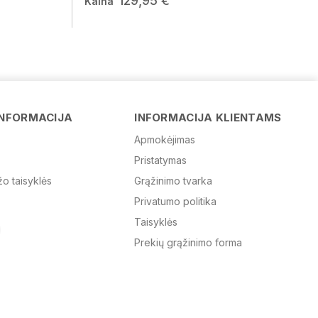
129,95 €
Kaina
Vardas
INFORMACIJA
INFORMACIJA KLIENTAMS
Apmokėjimas
Pristatymas
El. paštas
žo taisyklės
Grąžinimo tvarka
Privatumo politika
Žinutė
Taisyklės
Prekių grąžinimo forma