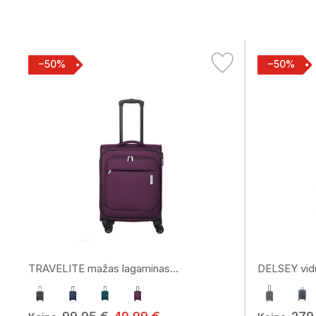
−50%
−50%
TRAVELITE mažas lagaminas...
DELSEY vidut