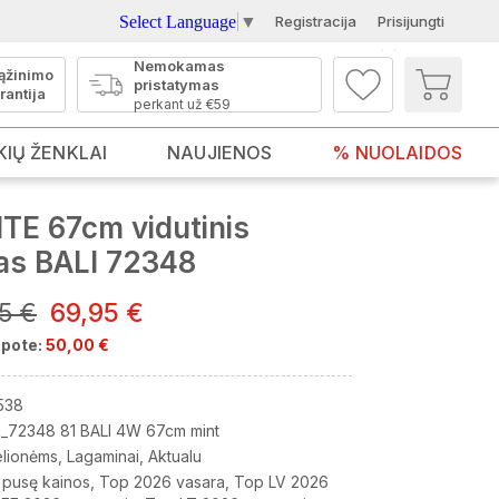
Select Language
▼
Registracija
Prisijungti
Nemokamas
ąžinimo
pristatymas
rantija
perkant už €59
KIŲ ŽENKLAI
NAUJIENOS
% NUOLAIDOS
TE 67cm vidutinis
as BALI 72348
95 €
69,95 €
pote:
50,00 €
538
_72348 81 BALI 4W 67cm mint
elionėms
Lagaminai
Aktualu
 pusę kainos
Top 2026 vasara
Top LV 2026