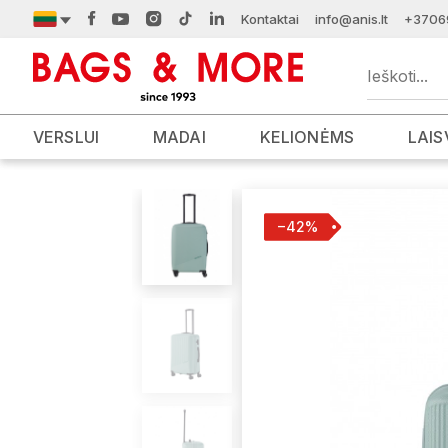
Kontaktai
info@anis.lt
+3706
VERSLUI
MADAI
KELIONĖMS
LAIS
−42%