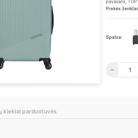
pavasaris
TOP 
Prekės ženklas
Spalva:
ų kiekiai parduotuvės