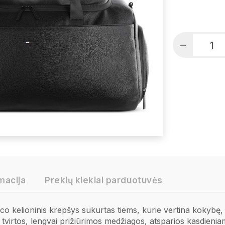
macija
Prekių kiekiai parduotuvės
o kelioninis krepšys sukurtas tiems, kurie vertina kokybę, t
tvirtos, lengvai prižiūrimos medžiagos, atsparios kasdieniam 