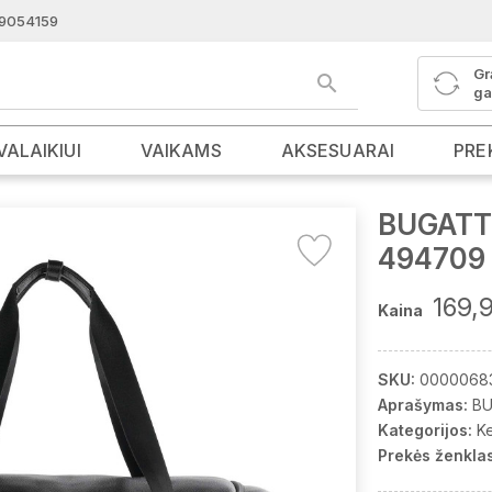
9054159
Gr
ga
VALAIKIUI
VAIKAMS
AKSESUARAI
PRE
BUGATTI
494709
169,
Kaina
SKU:
0000068
Aprašymas:
BU
Kategorijos:
K
Prekės ženklas