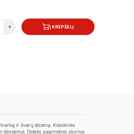
Į KREPŠELĮ
varką ir švarų dizainą. Klasikinės
dėvėjimui. Didelis pagrindinis skyrius