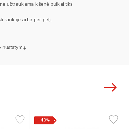
inė užtraukiama kišenė puikiai tiks
ti rankoje arba per petį.
no nustatymų.
−40%