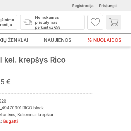
Registracija
Prisijungti
Nemokamas
ąžinimo
pristatymas
rantija
perkant už €59
KIŲ ŽENKLAI
NAUJIENOS
% NUOLAIDOS
 kel. krepšys Rico
95 €
328
_49470901 RICO black
elionėms
Kelioniniai krepšiai
:
Bugatti