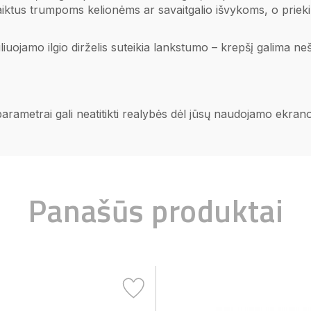
 daiktus trumpoms kelionėms ar savaitgalio išvykoms, o priek
uojamo ilgio dirželis suteikia lankstumo – krepšį galima neš
 parametrai gali neatitikti realybės dėl jūsų naudojamo ekra
Panašūs produktai