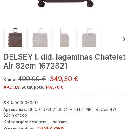
DELSEY l. did. lagaminas Chatelet
Air 82cm 1672821
499,00 €
349,30 €
Kaina
AKCIJA!
Sutaupote:
149,70 €
SKU:
0000056317
Aprašymas:
DE_00 1672821 06 CHATELET AIR TR CASE4W
82cm choco
Kategorijos:
Kelionėms
Lagaminai
Prekės ženklas:
DELSEY PARIS