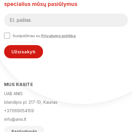
specialius mūsų pasiūlymus
Susipažinau su
Privatumo politika
Užsisakyti
MUS RASITE
UAB ANIS
Islandijos pl. 217-10, Kaunas
+37069054159
info@anis.lt
Parduotuvės