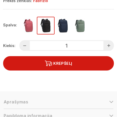
Prekės ženklas:
Fabrizio
Spalva:
Kiekis:
Į KREPŠELĮ
Aprašymas
Papildoma informacija