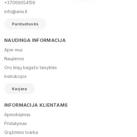
+37069054159
info@anis.lt
Parduotuvės
NAUDINGA INFORMACIJA
Vardas
Apie mus
Naujienos
Oro linijų bagažo taisyklės
El. paštas
Instrukcijos
Karjera
Žinutė
INFORMACIJA KLIENTAMS
Apmokėjimas
Pristatymas
Grąžinimo tvarka