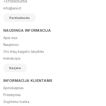
+37069054159
info@anis.lt
Parduotuvės
NAUDINGA INFORMACIJA
Vardas
Apie mus
Naujienos
Oro linijų bagažo taisyklės
El. paštas
Instrukcijos
Karjera
Žinutė
INFORMACIJA KLIENTAMS
Apmokėjimas
Pristatymas
Grąžinimo tvarka