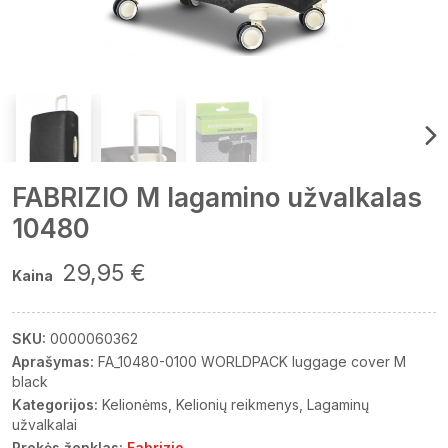
FABRIZIO M lagamino užvalkalas
10480
29,95 €
Kaina
SKU:
0000060362
Aprašymas:
FA_10480-0100 WORLDPACK luggage cover M
black
Kategorijos:
Kelionėms
Kelionių reikmenys
Lagaminų
užvalkalai
Prekės ženklas:
Fabrizio