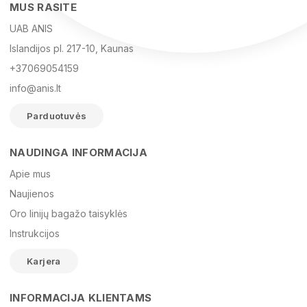
MUS RASITE
UAB ANIS
Islandijos pl. 217-10, Kaunas
+37069054159
info@anis.lt
Parduotuvės
NAUDINGA INFORMACIJA
Vardas
Apie mus
Naujienos
Oro linijų bagažo taisyklės
El. paštas
Instrukcijos
Karjera
Žinutė
INFORMACIJA KLIENTAMS