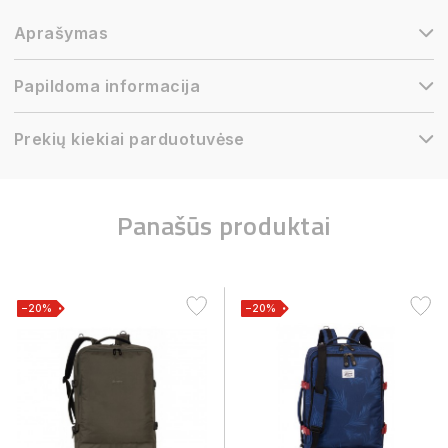
Aprašymas
Papildoma informacija
Prekių kiekiai parduotuvėse
Panašūs produktai
−20%
−20%