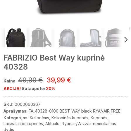
FABRIZIO Best Way kuprinė
40328
49,99 €
39,99 €
Kaina
AKCIJA!
Sutaupote:
20%
SKU:
0000060367
Aprašymas:
FA_40328-0100 BEST WAY black RYANAIR FREE
Kategorijos:
Kelionėms
Kelioninės kuprinės
Kuprinės
Laisvalaikio kuprinės
Aktualu
Ryanair/Wizzair nemokamas
dydis