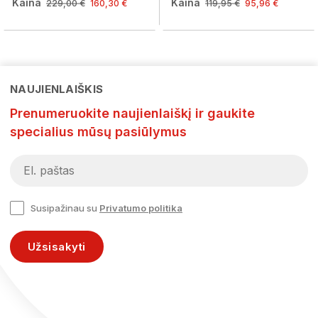
Kaina
Kaina
229,00 €
160,30 €
119,95 €
95,96 €
NAUJIENLAIŠKIS
Prenumeruokite naujienlaiškį ir gaukite
specialius mūsų pasiūlymus
Susipažinau su
Privatumo politika
Užsisakyti