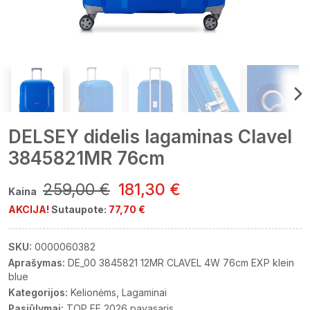
DELSEY didelis lagaminas Clavel
3845821MR 76cm
259,00 €
181,30 €
Kaina
AKCIJA!
Sutaupote:
77,70 €
SKU:
0000060382
Aprašymas:
DE_00 3845821 12MR CLAVEL 4W 76cm EXP klein
blue
Kategorijos:
Kelionėms
Lagaminai
Pasiūlymai:
TOP EE 2026 pavasaris