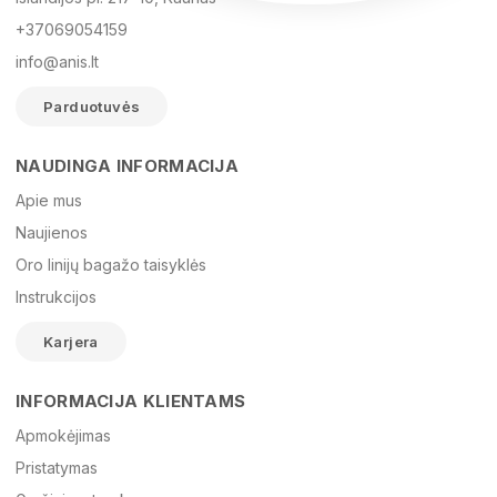
+37069054159
info@anis.lt
Parduotuvės
NAUDINGA INFORMACIJA
Vardas
Apie mus
Naujienos
Oro linijų bagažo taisyklės
El. paštas
Instrukcijos
Karjera
Žinutė
INFORMACIJA KLIENTAMS
Apmokėjimas
Pristatymas