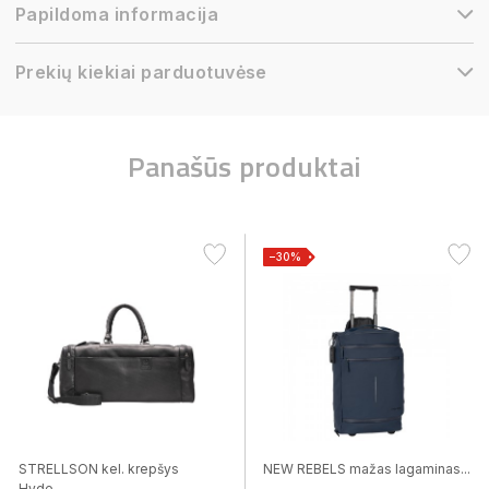
Papildoma informacija
Prekių kiekiai parduotuvėse
Panašūs produktai
−30%
STRELLSON kel. krepšys
NEW REBELS mažas lagaminas...
Hyde...