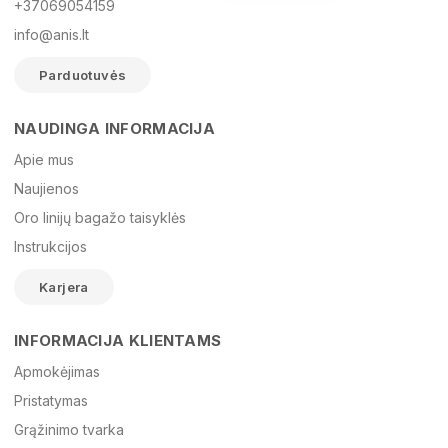
+37069054159
info@anis.lt
Parduotuvės
NAUDINGA INFORMACIJA
Vardas
Apie mus
Naujienos
Oro linijų bagažo taisyklės
El. paštas
Instrukcijos
Karjera
Žinutė
INFORMACIJA KLIENTAMS
Apmokėjimas
Pristatymas
Grąžinimo tvarka