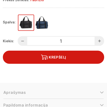
Spalva:
Kiekis:
Į KREPŠELĮ
Aprašymas
Papildoma informacija