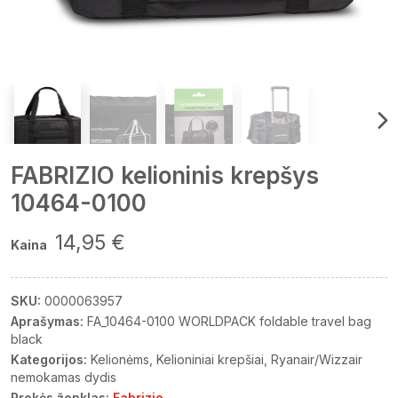
FABRIZIO kelioninis krepšys
10464-0100
14,95 €
Kaina
SKU:
0000063957
Aprašymas:
FA_10464-0100 WORLDPACK foldable travel bag
black
Kategorijos:
Kelionėms
Kelioniniai krepšiai
Ryanair/Wizzair
nemokamas dydis
Prekės ženklas:
Fabrizio